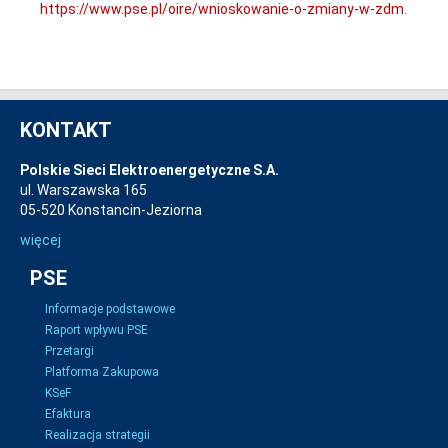
https://www.pse.pl/oire/wnioskowanie-o-zmiany-w-zdm
.
KONTAKT
Polskie Sieci Elektroenergetyczne S.A.
ul. Warszawska 165
05-520 Konstancin-Jeziorna
więcej
PSE
Informacje podstawowe
Raport wpływu PSE
Przetargi
Platforma Zakupowa
KSeF
Efaktura
Realizacja strategii