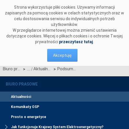
Przejdź do komentarzy
Strona wykorzystuje pliki cookies. Używamy informacji
zapisanych za pomocą cookies w celach statystycznych oraz w
celu dostosowania serwisu do indywidualnych potrzeb
użytkowników.
W przeglądarce internetowej można zmienić ustawienia
dotyczące cookies. Więcej o plikach cookies i o ochronie Twojej
prywatności
przeczytasz tutaj
.
Akceptuję
Biuro prasowe
Aktualności
Podsumowujemy kwartalny okres wnioskowania o zmiany w Zakresie Danych Migracji CSIRE
>
>
BIURO PRASOWE
Aktualności
Komunikaty OSP
Prosto o energetyce
Jak funkcjonuje Krajowy System Elektroenergetyczny?