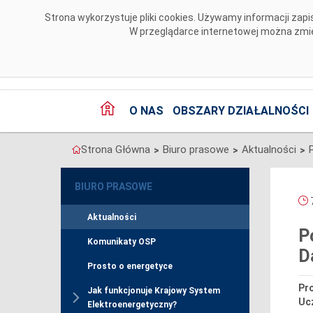
Przejdź do komentarzy
Strona wykorzystuje pliki cookies. Używamy informacji za
W przeglądarce internetowej można zmien
O NAS
OBSZARY DZIAŁALNOŚCI
Strona Główna
Biuro prasowe
Aktualności
>
>
>
BIURO PRASOWE
7
Aktualności
P
Komunikaty OSP
D
Prosto o energetyce
Pro
Jak funkcjonuje Krajowy System
Uc
Elektroenergetyczny?