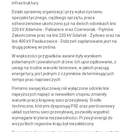
infrastruktury.
Dzięki sprawnej organizacji i przy wykorzystaniu
specjalistycznego, ciężkiego sprzętu, prace
odtworzeniowe ukończono już na dwóch odcinkach linii
220 kV Adamów - Pabianice oraz Czerwonak - Pątnów.
Zakończenie prac na linii 220 kV Gdańsk - Żydowo oraz na
linii 400 kV Pasikurowice - Dobrzeń zaplanowane jest na
drugą połowę września.
W większości przypadków awarie były wynikiem
połamanych i powalonych drzew. Ich uporządkowanie, z
uwagi na trudne warunki terenowe, w jakich pracują
energetycy, jest jednym z czynników determinujących
tempo prac naprawczych.
Pomimo swojej kluczowej roli wyłączone odcinki linii
najwyższych napięć w niewielkim stopniu zmieniły
warunki pracy krajowej sieci przesyłowej. Środki
techniczne, którymi dysponują PSE oraz pierścieniowy
układ systemu sieci przesyłowej, pozwoliły wypełnić
wymagane kryteria niezawodności. Przesył energii do
wszystkich regionów kraju był niezakłócony.