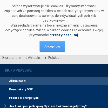
Przejdź do komentarzy
Strona wykorzystuje pliki cookies. Używamy informacji
zapisanych za pomocą cookies w celach statystycznych oraz w
celu dostosowania serwisu do indywidualnych potrzeb
użytkowników.
W przeglądarce internetowej można zmienić ustawienia
dotyczące cookies. Więcej o plikach cookies i o ochronie Twojej
prywatności
przeczytasz tutaj
.
Akceptuję
Biuro prasowe
Aktualności
Polskie Sieci Elektroenergetyczne kontynuują prace odtworzeniowe sieci po sierpniowej nawałnicy
>
>
BIURO PRASOWE
Aktualności
Komunikaty OSP
Prosto o energetyce
Jak funkcjonuje Krajowy System Elektroenergetyczny?