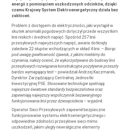
energii z pominięciem uszkodzonych odcinków, dzięki
czemu Krajowy System Elektroenergetyczny działa bez
zakłóceń.
Problem z dostępem do elektryczności, jaki wystąpił w
skutek anomalii pogodowych dotyczył przede wszystkim
linii niskich i średnich napięć. Spośród 257 linii
przesyłowych najwyższych napięć, awarie dotknęły
zaledwie 22 słupów wchodzących w skład 4 linii. –
Biorąc
pod uwagę gwałtowność zjawisk, z jakimi mieliśmy do
czynienia, należy ocenić, że wykorzystywane do budowy linii
przesyłowych rozwiązania konstrukcyjne pozytywnie przeszły
bardzo wymagający test
– powiedział Andrzej Kaczmarek,
Dyrektor Zarządzający Centralnej Jednostki
Inwestycyjnej PSE.
Stosowane technologie spełniają
najwyższe światowe standardy bezpieczeństwa oraz
zapewniają najwyższy współczynnik bezawaryjnego
funkcjonowania linii przez dziesięciolecia
– wyjaśnił.
Operator Sieci Przesyłowych zapewnił bezpieczne
funkcjonowanie systemu elektroenergetycznego i
odpowiednie zdolności przesyłowe sieci mimo
uszkodzeń, jakim uległy newralgiczne elementy