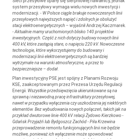
Sieci przesyłowe oparły się sierpniowej nawałnicy, jednak
system przesyłowy wymaga wielu nowych inwestycji i
modernizacji. -
W Polsce ciągle brakuje nowoczesnych linii
przesyłowych najwyższych napięć i zdolnych je obsłużyć
stacji elektroenergetycznych –
wyjaśnił Andrzej Kaczmarek.
- Aktualnie mamy uruchomionych blisko 140 projektów
inwestycyjnych. Część z nich dotyczy budowy nowych linii
400 kV, które zastąpią stare, o napięciu 220 kV. Nowoczesne
technologie, które wykorzystujemy do budowany i
modernizacji linii elektroenergetycznych są bardziej
wytrzymałe na warunki atmosferyczne, a przez to
bezpieczniejsze – dodał
.
Plan inwestycyjny PSE jest spójny z Planami Rozwoju
KSE, zaakceptowanym przez Prezesa Urzędu Regulacji
Energii.
Wszystkie przedsięwzięcia ukierunkowane są na
sprawną i niezawodną pracę infrastruktury przesyłowej,
nawet w przypadku wyłączenia czy uszkodzenia jej niektórych
elementów. Bez wybudowania nowych połączeń, takich jak na
przykład dwutorowe linie 400 kV relacji Żydowo Kierzkowo -
Gdańsk Przyjaźń lub Bydgoszcz Zachód - Piła Krzewina
przeprowadzenie remontu funkcjonujących linii nie będzie
możliwe, ponieważ ich wyłączenie może spowodować