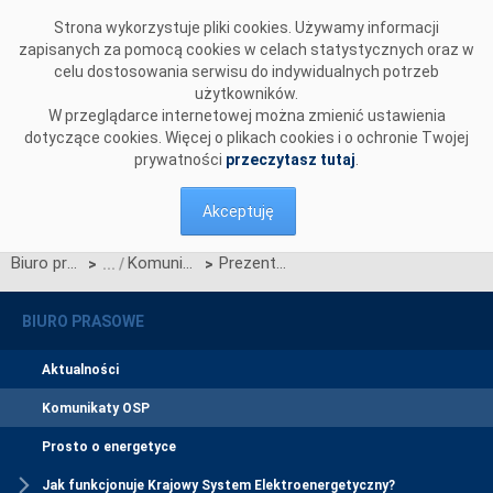
Przejdź do komentarzy
Strona wykorzystuje pliki cookies. Używamy informacji
zapisanych za pomocą cookies w celach statystycznych oraz w
celu dostosowania serwisu do indywidualnych potrzeb
użytkowników.
W przeglądarce internetowej można zmienić ustawienia
dotyczące cookies. Więcej o plikach cookies i o ochronie Twojej
prywatności
przeczytasz tutaj
.
Akceptuję
Biuro prasowe
Komunikaty OSP
Prezentacja IRiESP - materiały ze spotkania
>
>
BIURO PRASOWE
Aktualności
Komunikaty OSP
Prosto o energetyce
Jak funkcjonuje Krajowy System Elektroenergetyczny?