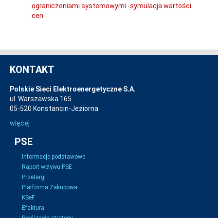
ograniczeniami systemowymi -symulacja wartości
cen
KONTAKT
Polskie Sieci Elektroenergetyczne S.A.
ul. Warszawska 165
05-520 Konstancin-Jeziorna
więcej
PSE
Informacje podstawowe
Raport wpływu PSE
Przetargi
Platforma Zakupowa
KSeF
Efaktura