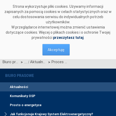
Przejdź do komentarzy
Strona wykorzystuje pliki cookies. Używamy informacji
zapisanych za pomocą cookies w celach statystycznych oraz w
celu dostosowania serwisu do indywidualnych potrzeb
użytkowników.
W przeglądarce internetowej można zmienić ustawienia
dotyczące cookies. Więcej o plikach cookies i o ochronie Twojej
prywatności
przeczytasz tutaj
.
Akceptuję
Biuro prasowe
Aktualności
Proces Migracji CSIRE – obligatoryjna aktualizacja w czwartym kwartale 2025 r.
>
>
BIURO PRASOWE
Aktualności
Komunikaty OSP
Prosto o energetyce
Jak funkcjonuje Krajowy System Elektroenergetyczny?