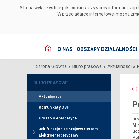
Przejdź do komentarzy
Strona wykorzystuje pliki cookies. Używamy informacji za
W przeglądarce internetowej można zmien
O NAS
OBSZARY DZIAŁALNOŚCI
Strona Główna
Biuro prasowe
Aktualności
>
>
>
BIURO PRASOWE
1
Aktualności
P
Komunikaty OSP
Prosto o energetyce
Int
Min
Jak funkcjonuje Krajowy System
ud
Elektroenergetyczny?
Pol