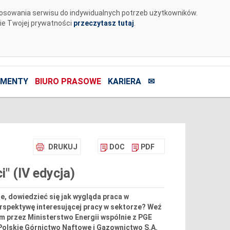
tosowania serwisu do indywidualnych potrzeb użytkowników.
nie Twojej prywatności
przeczytasz tutaj
.
MENTY
BIURO PRASOWE
KARIERA
✉
DRUKUJ
DOC
PDF
" (IV edycja)
e, dowiedzieć się jak wygląda praca w
erspektywę interesującej pracy w sektorze? Weź
m przez Ministerstwo Energii wspólnie z PGE
Polskie Górnictwo Naftowe i Gazownictwo S.A.