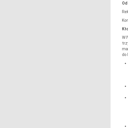
Od 
Rek
Kon
Kt
W I
trz
mag
do 