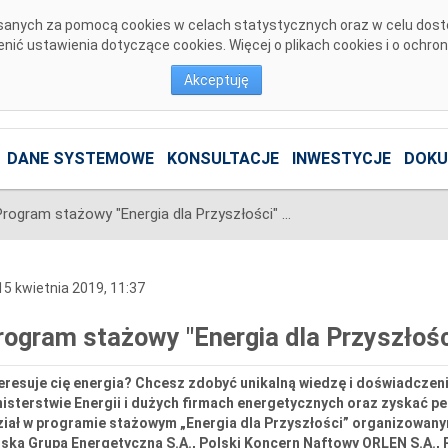
pisanych za pomocą cookies w celach statystycznych oraz w celu dos
ić ustawienia dotyczące cookies. Więcej o plikach cookies i o ochro
Akceptuję
DANE SYSTEMOWE
KONSULTACJE
INWESTYCJE
DOKU
Program stażowy "Energia dla Przyszłości" (IV edycja)
5 kwietnia 2019, 11:37
rogram stażowy "Energia dla Przyszłości
eresuje cię energia? Chcesz zdobyć unikalną wiedzę i doświadczeni
isterstwie Energii i dużych firmach energetycznych oraz zyskać p
ział w programie stażowym „Energia dla Przyszłości” organizowany
ska Grupa Energetyczna S.A., Polski Koncern Naftowy ORLEN S.A., 