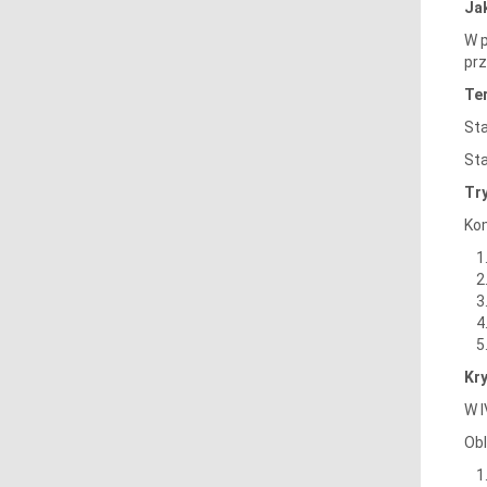
Ja
W p
prz
Te
Sta
Sta
Try
Kom
Kr
W I
Obl