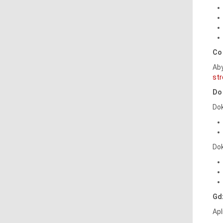
Co
Aby
str
Do 
Do
Do
Gdz
Apl