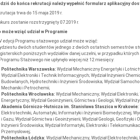
dziś do końca rekrutacji należy wypełnić formularz aplikacyjny do
rutacja trwa do 15 maja 2019 r.
kurs zostanie rozstrzygnięty 07.2019 r.
o może wziąć udział w Programie
V edycji Programu stażowego udział może wziąć:
ydziestu dwóch studentów jednego z dwóch ostatnich semestrów stu
isterskich poniższych wydziałów danej uczelni, w przypadku których 
Programu Stażowego nie upłynęło więcej niż 12 miesięcy:
Politechnika Warszawska:
Wydział Mechaniczny Energetyki i Lotnict
Wydział Elektroniki i Technik Informacyjnych; Wydział Inżynierii Chemic
Budowlanych, Hydrotechniki i Inżynierii Środowiska; Wydział Samoc
Mechaniki i Petrochemii;
Politechnika Wrocławska:
Wydział Mechaniczny; Wydział Elektroniki
Energetyczny; Wydział Geoinżynierii, Górnictwa i Geologii; Wydział Inży
Akademia Górniczo-Hutnicza im. Stanisława Staszica w Krakowie:
Elektrotechniki, Automatyki, Informatyki i Inżynierii Biomedycznej; Wy
i Gazu; Wydział Górnictwa i Geoinżynierii; Wydział Geologii, Geofizyki 
Inżynierii Środowiska; Wydział Informatyki, Elektroniki i Telekomunikacji
Przemysłowej;
Politechnika Łódzka:
Wydział Mechaniczny; Wydział Elektrotechniki, E