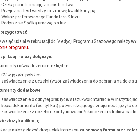
Czekaj na informację z ministerstwa.
Przyjdź na test wiedzy i rozmowę kwalifikacyjną.
Wskaż preferowanego Fundatora Stażu.
Podpisz ze Spółką umowę o staż.
 przygotować
 wziąć udział w rekrutacji do IV edycji Programu Stażowego należy
wyp
onie programu
.
aplikacji należy dołączyć:
kumenty i oświadczenia
niezbędne:
CV w języku polskim,
zaświadczenie z uczelni (wzór zaświadczenia do pobrania na dole str
kumenty
dodatkowe:
zaświadczenie o odbytej praktyce/stażu/wolontariacie w instytucj
kopia dokumentu (certyfikat) potwierdzającego znajomość języka obce
zaświadczenie z uczelni o kontynuowaniu/ukończeniu studiów na dru
ie złożyć aplikację
ikację należy złożyć drogą elektroniczną
za pomocą formularza zgł