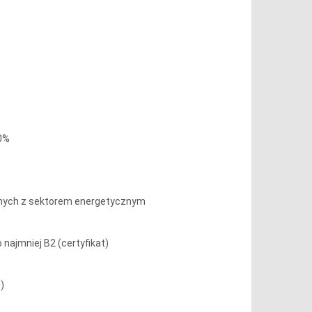
60%
anych z sektorem energetycznym
ajmniej B2 (certyfikat)
)