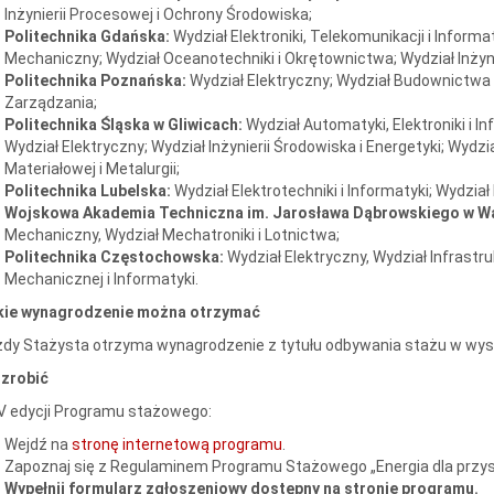
Inżynierii Procesowej i Ochrony Środowiska;
Politechnika Gdańska:
Wydział Elektroniki, Telekomunikacji i Informa
Mechaniczny; Wydział Oceanotechniki i Okrętownictwa; Wydział Inżyni
Politechnika Poznańska:
Wydział Elektryczny; Wydział Budownictwa i
Zarządzania;
Politechnika Śląska w Gliwicach:
Wydział Automatyki, Elektroniki i 
Wydział Elektryczny; Wydział Inżynierii Środowiska i Energetyki; Wydział
Materiałowej i Metalurgii;
Politechnika Lubelska:
Wydział Elektrotechniki i Informatyki; Wydział
Wojskowa Akademia Techniczna im. Jarosława Dąbrowskiego w W
Mechaniczny, Wydział Mechatroniki i Lotnictwa;
Politechnika Częstochowska:
Wydział Elektryczny, Wydział Infrastruk
Mechanicznej i Informatyki.
kie wynagrodzenie można otrzymać
dy Stażysta otrzyma wynagrodzenie z tytułu odbywania stażu w wyso
 zrobić
V edycji Programu stażowego:
Wejdź na
stronę internetową programu
.
Zapoznaj się z Regulaminem Programu Stażowego „Energia dla przyszł
Wypełnij formularz zgłoszeniowy dostępny na stronie programu.