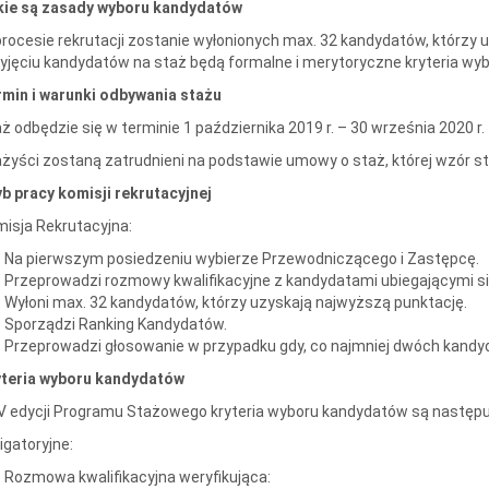
kie są zasady wyboru kandydatów
rocesie rekrutacji zostanie wyłonionych max. 32 kandydatów, którzy 
yjęciu kandydatów na staż będą formalne i merytoryczne kryteria wy
rmin i warunki odbywania stażu
ż odbędzie się w terminie 1 października 2019 r. – 30 września 2020 r.
żyści zostaną zatrudnieni na podstawie umowy o staż, której wzór st
b pracy komisji rekrutacyjnej
isja Rekrutacyjna:
Na pierwszym posiedzeniu wybierze Przewodniczącego i Zastępcę.
Przeprowadzi rozmowy kwalifikacyjne z kandydatami ubiegającymi się
Wyłoni max. 32 kandydatów, którzy uzyskają najwyższą punktację.
Sporządzi Ranking Kandydatów.
Przeprowadzi głosowanie w przypadku gdy, co najmniej dwóch kandy
yteria wyboru kandydatów
V edycji Programu Stażowego kryteria wyboru kandydatów są następu
igatoryjne:
Rozmowa kwalifikacyjna weryfikująca: