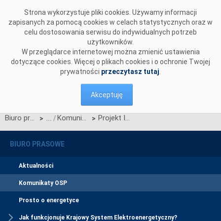
Przejdź do komentarzy
Strona wykorzystuje pliki cookies. Używamy informacji
zapisanych za pomocą cookies w celach statystycznych oraz w
celu dostosowania serwisu do indywidualnych potrzeb
użytkowników.
W przeglądarce internetowej można zmienić ustawienia
dotyczące cookies. Więcej o plikach cookies i o ochronie Twojej
prywatności
przeczytasz tutaj
.
Akceptuję
Biuro prasowe
Komunikaty OSP
Projekt IRiESP - Bilansowanie systemu i zarządzanie ograniczeniami systemowymi
>
>
BIURO PRASOWE
Aktualności
Komunikaty OSP
Prosto o energetyce
Jak funkcjonuje Krajowy System Elektroenergetyczny?