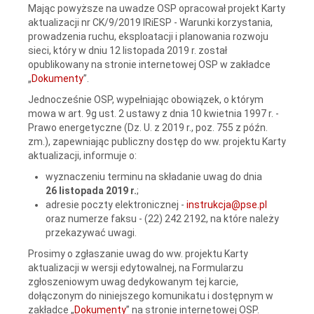
Mając powyższe na uwadze OSP opracował projekt Karty
aktualizacji nr CK/9/2019 IRiESP - Warunki korzystania,
prowadzenia ruchu, eksploatacji i planowania rozwoju
sieci, który w dniu 12 listopada 2019 r. został
opublikowany na stronie internetowej OSP w zakładce
„
Dokumenty
”.
Jednocześnie OSP, wypełniając obowiązek, o którym
mowa w art. 9g ust. 2 ustawy z dnia 10 kwietnia 1997 r. -
Prawo energetyczne (Dz. U. z 2019 r., poz. 755 z późn.
zm.), zapewniając publiczny dostęp do ww. projektu Karty
aktualizacji, informuje o:
wyznaczeniu terminu na składanie uwag do dnia
26 listopada 2019 r.
;
adresie poczty elektronicznej -
instrukcja@pse.pl
oraz numerze faksu - (22) 242 2192, na które należy
przekazywać uwagi.
Prosimy o zgłaszanie uwag do ww. projektu Karty
aktualizacji w wersji edytowalnej, na Formularzu
zgłoszeniowym uwag dedykowanym tej karcie,
dołączonym do niniejszego komunikatu i dostępnym w
zakładce „
Dokumenty
” na stronie internetowej OSP.