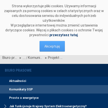
Przejdź do komentarzy
Strona wykorzystuje pliki cookies. Używamy informacji
zapisanych za pomocą cookies w celach statystycznych oraz w
celu dostosowania serwisu do indywidualnych potrzeb
użytkowników.
W przeglądarce internetowej można zmienić ustawienia
dotyczące cookies. Więcej o plikach cookies i o ochronie Twojej
prywatności
przeczytasz tutaj
.
Akceptuję
Biuro prasowe
Komunikaty OSP
Projekt Karty aktualizacji nr CK/9/2019 IRiESP
>
>
BIURO PRASOWE
Aktualności
Komunikaty OSP
Prosto o energetyce
Jak funkcjonuje Krajowy System Elektroenergetyczny?