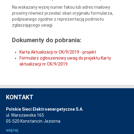
Na wskazany wyżej numer faksu lub adres mailowy
prosimy również przesłać skan oryginału formularza,
podpisanego zgodnie z reprezentacją podmiotu
zgłaszającego uwagi.
Dokumenty do pobrania:
Karta Aktualizacji nr CK/9/2019 - projekt
Formularz zgłoszeniowy uwag do projektu Karty
aktualizacji nr CK/9/2019
KONTAKT
Polskie Sieci Elektroenergetyczne S.A.
ul. Warszawska 165
05-520 Konstancin-Jeziorna
więcej