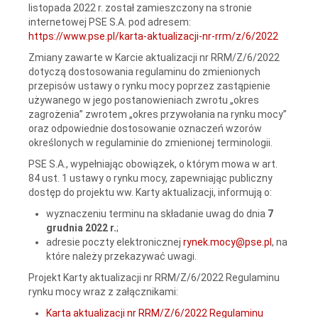
listopada 2022 r. został zamieszczony na stronie
internetowej PSE S.A. pod adresem:
https://www.pse.pl/karta-aktualizacji-nr-rrm/z/6/2022
Zmiany zawarte w Karcie aktualizacji nr RRM/Z/6/2022
dotyczą dostosowania regulaminu do zmienionych
przepisów ustawy o rynku mocy poprzez zastąpienie
używanego w jego postanowieniach zwrotu „okres
zagrożenia” zwrotem „okres przywołania na rynku mocy”
oraz odpowiednie dostosowanie oznaczeń wzorów
określonych w regulaminie do zmienionej terminologii.
PSE S.A., wypełniając obowiązek, o którym mowa w art.
84 ust. 1 ustawy o rynku mocy, zapewniając publiczny
dostęp do projektu ww. Karty aktualizacji, informują o:
wyznaczeniu terminu na składanie uwag do dnia
7
grudnia 2022 r.
;
adresie poczty elektronicznej
rynek.mocy@pse.pl
, na
które należy przekazywać uwagi.
Projekt Karty aktualizacji nr RRM/Z/6/2022 Regulaminu
rynku mocy wraz z załącznikami:
Karta aktualizacji nr RRM/Z/6/2022 Regulaminu