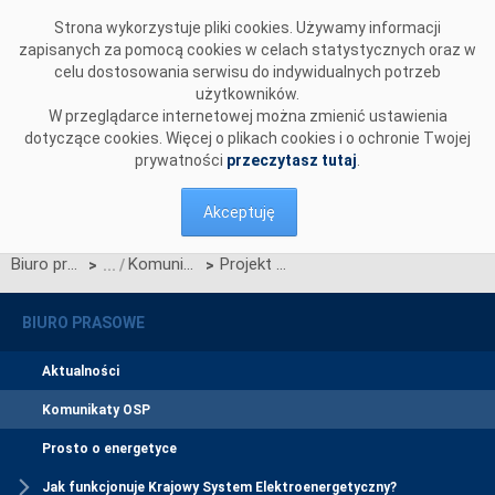
Przejdź do komentarzy
Strona wykorzystuje pliki cookies. Używamy informacji
zapisanych za pomocą cookies w celach statystycznych oraz w
celu dostosowania serwisu do indywidualnych potrzeb
użytkowników.
W przeglądarce internetowej można zmienić ustawienia
dotyczące cookies. Więcej o plikach cookies i o ochronie Twojej
prywatności
przeczytasz tutaj
.
Akceptuję
Biuro prasowe
Komunikaty OSP
Projekt Karty aktualizacji nr RRM/Z/6/2022 Regulaminu rynku mocy
>
>
BIURO PRASOWE
Aktualności
Komunikaty OSP
Prosto o energetyce
Jak funkcjonuje Krajowy System Elektroenergetyczny?