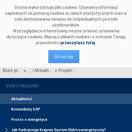
Przejdź do komentarzy
Strona wykorzystuje pliki cookies. Używamy informacji
zapisanych za pomocą cookies w celach statystycznych oraz w
celu dostosowania serwisu do indywidualnych potrzeb
użytkowników.
W przeglądarce internetowej można zmienić ustawienia
dotyczące cookies. Więcej o plikach cookies i o ochronie Twojej
prywatności
przeczytasz tutaj
.
Akceptuję
Biuro prasowe
Aktualności
Projekt schematów XSD dla Załącznika 3 do Technicznych Standardów Komunikacji Biznesowej (TSKB) - raport z prekonsultacji
>
>
BIURO PRASOWE
Aktualności
Komunikaty OSP
Prosto o energetyce
Jak funkcjonuje Krajowy System Elektroenergetyczny?