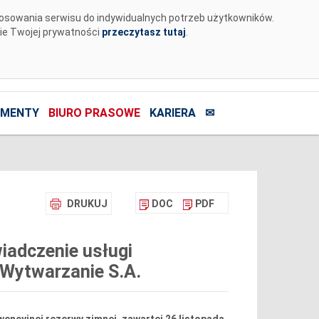
tosowania serwisu do indywidualnych potrzeb użytkowników.
nie Twojej prywatności
przeczytasz tutaj
.
MENTY
BIURO PRASOWE
KARIERA
✉
DRUKUJ
DOC
PDF
iadczenie usługi
 Wytwarzanie S.A.
encyjnej rezerwy zimnej, zawartej 26 listopada