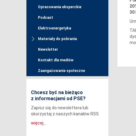
201
Opracowania eksperckie
30 
Podcast
Umo
Elektroenergetyka
TAU
dy
Materiały do pobrania
moc
Newsletter
Kontakt dla mediów
Zaangażowanie społeczne
Chcesz być na bieżąco
z informacjami od PSE?
Zapisz się do newslettera lub
skorzystaj z naszych kanałów RSS.
więcej...