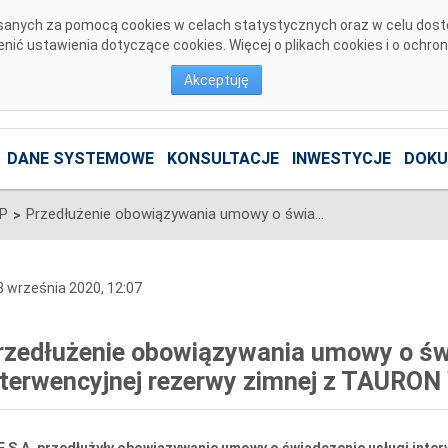
pisanych za pomocą cookies w celach statystycznych oraz w celu dos
ić ustawienia dotyczące cookies. Więcej o plikach cookies i o ochro
Akceptuję
DANE SYSTEMOWE
KONSULTACJE
INWESTYCJE
DOKU
SP
Przedłużenie obowiązywania umowy o świadczenie usługi interwencyjnej rezerwy zimnej z TAURON Wytwarzanie S.A.
>
 września 2020, 12:07
rzedłużenie obowiązywania umowy o św
nterwencyjnej rezerwy zimnej z TAURON
 S.A. przedłużyły obowiązywanie umowy o świadczenie usługi interw