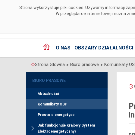
Przejdź do komentarzy
Strona wykorzystuje pliki cookies. Używamy informacji za
W przeglądarce internetowej można zmien
O NAS
OBSZARY DZIAŁALNOŚCI
Strona Główna
Biuro prasowe
Komunikaty O
>
>
BIURO PRASOWE
8
Aktualności
P
Komunikaty OSP
i
Prosto o energetyce
Jak funkcjonuje Krajowy System
Elektroenergetyczny?
PSE