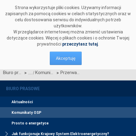
Przejdź do komentarzy
Strona wykorzystuje pliki cookies. Używamy informacji
zapisanych za pomocą cookies w celach statystycznych oraz w
celu dostosowania serwisu do indywidualnych potrzeb
użytkowników.
W przeglądarce internetowej można zmienić ustawienia
dotyczące cookies. Więcej o plikach cookies i o ochronie Twojej
prywatności
przeczytasz tutaj
.
Akceptuję
Biuro prasowe
Komunikaty OSP
Przerwa konserwacyjna w udostępnianych raportach z pracy KSE i RB
>
>
BIURO PRASOWE
Aktualności
Komunikaty OSP
Prosto o energetyce
Jak funkcjonuje Krajowy System Elektroenergetyczny?