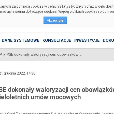
pisanych za pomocą cookies w celach statystycznych oraz w celu dos
ić ustawienia dotyczące cookies. Więcej o plikach cookies i o ochro
Akceptuję
DANE SYSTEMOWE
KONSULTACJE
INWESTYCJE
DOKU
SP
PSE dokonały waloryzacji cen obowiązków mocowych dla wieloletnich umów mocowych
>
1 grudnia 2022, 14:36
SE dokonały waloryzacji cen obowiązk
ieloletnich umów mocowych
skie Sieci Elektroenergetyczne S.A. z siedzibą w Konstancinie-Jeziornie