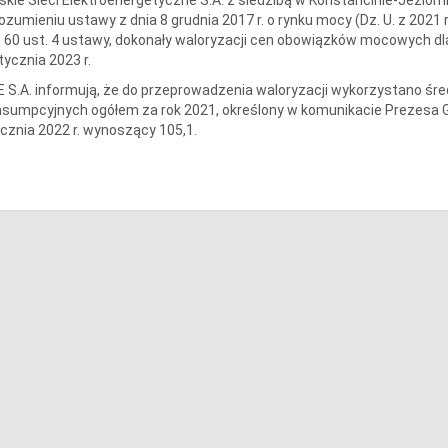
ozumieniu ustawy z dnia 8 grudnia 2017 r. o rynku mocy (Dz. U. z 2021 r.
. 60 ust. 4 ustawy, dokonały waloryzacji cen obowiązków mocowych
tycznia 2023 r.
 S.A. informują, że do przeprowadzenia waloryzacji wykorzystano śr
sumpcyjnych ogółem za rok 2021, określony w komunikacie Prezesa 
cznia 2022 r. wynoszący 105,1.