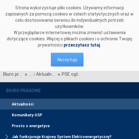
Przejdź do komentarzy
Strona wykorzystuje pliki cookies. Używamy informacji
zapisanych za pomocą cookies w celach statystycznych oraz w
celu dostosowania serwisu do indywidualnych potrzeb
użytkowników.
W przeglądarce internetowej można zmienić ustawienia
dotyczące cookies. Więcej o plikach cookies i o ochronie Twojej
prywatności
przeczytasz tutaj
.
Akceptuję
Biuro prasowe
Aktualności
PSE ogłaszają terminy aukcji głównej na rok dostaw 2025 oraz aukcji dodatkowych na poszczególne kwartały roku dostaw 2022
>
>
BIURO PRASOWE
Aktualności
Komunikaty OSP
Prosto o energetyce
Jak funkcjonuje Krajowy System Elektroenergetyczny?