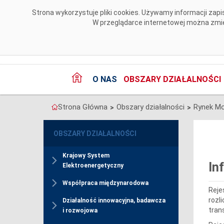
Przejdź do komentarzy
Strona wykorzystuje pliki cookies. Używamy informacji za
W przeglądarce internetowej można zmien
O NAS
OBSZARY DZIAŁALNOŚCI
Strona Główna
Obszary działalności
Rynek M
>
>
OBSZARY DZIAŁALNOŚCI
Krajowy System
In
Elektroenergetyczny
Współpraca międzynarodowa
Reje
rozl
Działalność innowacyjna, badawcza
tran
i rozwojowa