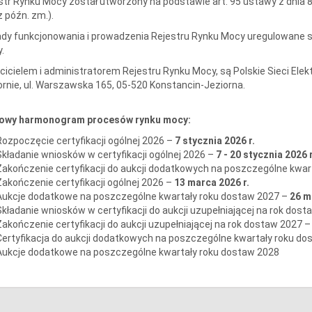
str Rynku Mocy został utworzony na podstawie art. 95 ustawy z dnia 8 g
z późn. zm.).
dy funkcjonowania i prowadzenia Rejestru Rynku Mocy uregulowane s
.
cicielem i administratorem Rejestru Rynku Mocy, są Polskie Sieci Elek
ornie, ul. Warszawska 165, 05-520 Konstancin-Jeziorna.
owy harmonogram procesów rynku mocy:
Rozpoczęcie certyfikacji ogólnej 2026 –
7 stycznia 2026 r.
Składanie wniosków w certyfikacji ogólnej 2026 –
7 - 20 stycznia 2026 r
Zakończenie certyfikacji do aukcji dodatkowych na poszczególne kwa
Zakończenie certyfikacji ogólnej 2026 –
13 marca 2026 r.
Aukcje dodatkowe na poszczególne kwartały roku dostaw 2027 –
26 m
Składanie wniosków w certyfikacji do aukcji uzupełniającej na rok dos
Zakończenie certyfikacji
do aukcji uzupełniającej na rok dostaw 2027
Certyfikacja do aukcji dodatkowych na poszczególne kwartały roku do
Aukcje dodatkowe na poszczególne kwartały roku dostaw 2028