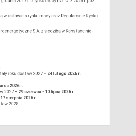
rudnia 2017 r. o rynku mocy (Dz. U. z 2025 r. poz.
ą w ustawie o rynku mocy oraz Regulaminie Rynku
troenergetyczne S.A. z siedzibą w Konstancinie-
.
rtały roku dostaw 2027 –
24 lutego 2026 r.
arca 2026 r.
taw 2027 –
29 czerwca - 10 lipca 2026 r.
–
17 sierpnia 2026 r.
staw 2028