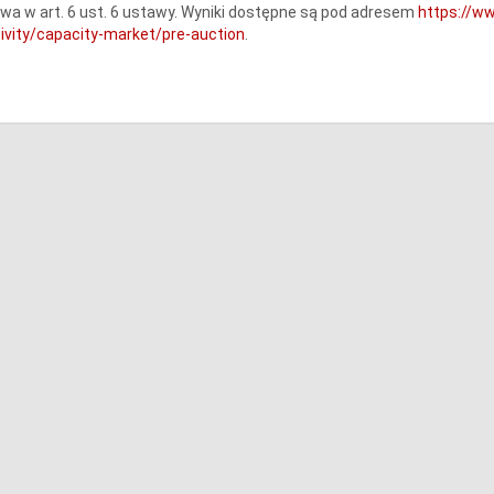
a w art. 6 ust. 6 ustawy. Wyniki dostępne są pod adresem
https://w
ivity/capacity-market/pre-auction
.