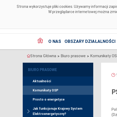
Przejdź do komentarzy
Strona wykorzystuje pliki cookies. Używamy informacji za
W przeglądarce internetowej można zmien
O NAS
OBSZARY DZIAŁALNOŚCI
Strona Główna
Biuro prasowe
Komunikaty O
>
>
BIURO PRASOWE
1
Aktualności
P
Komunikaty OSP
Prosto o energetyce
Jak funkcjonuje Krajowy System
Pol
Elektroenergetyczny?
(Dz