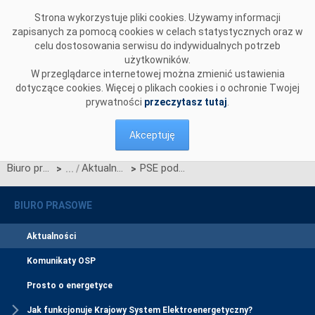
Przejdź do komentarzy
Strona wykorzystuje pliki cookies. Używamy informacji
zapisanych za pomocą cookies w celach statystycznych oraz w
celu dostosowania serwisu do indywidualnych potrzeb
użytkowników.
W przeglądarce internetowej można zmienić ustawienia
dotyczące cookies. Więcej o plikach cookies i o ochronie Twojej
prywatności
przeczytasz tutaj
.
Akceptuję
Biuro prasowe
Aktualności
PSE podpisały umowę na realizację Centralnego Systemu Informacji Rynku Energii
>
>
BIURO PRASOWE
Aktualności
Komunikaty OSP
Prosto o energetyce
Jak funkcjonuje Krajowy System Elektroenergetyczny?