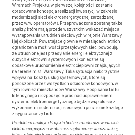
W ramach Projektu, w pierwszej kolejności, zostanie
opracowana koncepcja realizacji inwestycji w zakresie
modernizacji sieci elektroenergetycznej zarządzanej
przez w/w operatorów.). Przeprowadzone zostaną także
analizy, które mają przede wszystkim wskazać miejsca
występowania utrudnień sieciowych w rejonie Warszawy
i jej okolicach. Powstające głównie w miesiącach letnich
ograniczenia możliwości przesyłowych sieci powodują,
że utrudnione jest przesyłanie energii elektrycznej z
dużych elektrowni systemowych i konieczne są
dodatkowe uruchomienia elektrociepłowni znajdujących
na terenie m.st. Warszawy. Taka sytuacja niekorzystnie
wpływa na koszty usług systemowych, które są
ponoszone przez wszystkich odbiorców końcowych, w
tym również mieszkańców Warszawy. Podpisanie Listu
Intencyjnego i rozpoczęcie prac nad usprawnieniem
systemu elektroenergetycznego będzie wiązało się z
wykonaniem modernizacji sieciowych po stronie każdego
z sygnatariuszy Listu.
Produktem finalnym Projektu będzie zmodernizowana sieć
elektroenergetyczna w obszarze aglomeracji warszawskiej,
której zdolności transportu energii elektrycznej przyczynią się