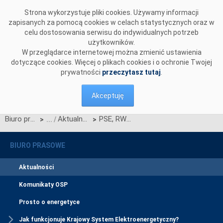
Przejdź do komentarzy
Strona wykorzystuje pliki cookies. Używamy informacji
zapisanych za pomocą cookies w celach statystycznych oraz w
celu dostosowania serwisu do indywidualnych potrzeb
użytkowników.
W przeglądarce internetowej można zmienić ustawienia
dotyczące cookies. Więcej o plikach cookies i o ochronie Twojej
prywatności
przeczytasz tutaj
.
Akceptuję
Biuro prasowe
Aktualności
PSE, RWE i PGE zacieśniają współpracę w zakresie rozwoju sieci i zwiększenia niezawodności zasilania Warszawy
>
>
BIURO PRASOWE
Aktualności
Komunikaty OSP
Prosto o energetyce
Jak funkcjonuje Krajowy System Elektroenergetyczny?