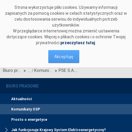
Przejdź do komentarzy
Strona wykorzystuje pliki cookies. Używamy informacji
zapisanych za pomocą cookies w celach statystycznych oraz w
celu dostosowania serwisu do indywidualnych potrzeb
użytkowników.
W przeglądarce internetowej można zmienić ustawienia
dotyczące cookies. Więcej o plikach cookies i o ochronie Twojej
prywatności
przeczytasz tutaj
.
Akceptuję
Biuro prasowe
Komunikaty OSP
PSE S.A. opublikowały wstępne wyniki aukcji głównej na rok dostaw 2029
>
>
BIURO PRASOWE
Aktualności
Komunikaty OSP
Prosto o energetyce
Jak funkcjonuje Krajowy System Elektroenergetyczny?