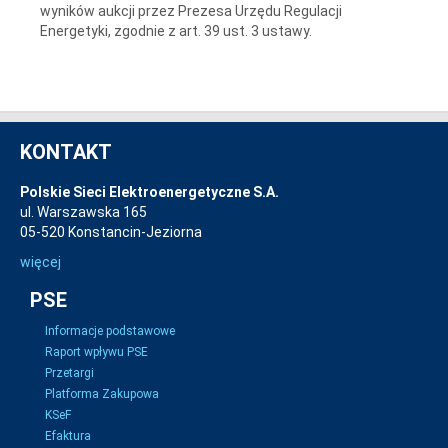
wyników aukcji przez Prezesa Urzędu Regulacji
Energetyki, zgodnie z art. 39 ust. 3 ustawy.
KONTAKT
Polskie Sieci Elektroenergetyczne S.A.
ul. Warszawska 165
05-520 Konstancin-Jeziorna
więcej
PSE
Informacje podstawowe
Raport wpływu PSE
Przetargi
Platforma Zakupowa
KSeF
Efaktura