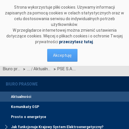
Przejdź do komentarzy
Strona wykorzystuje pliki cookies. Używamy informacji
zapisanych za pomocą cookies w celach statystycznych oraz w
celu dostosowania serwisu do indywidualnych potrzeb
użytkowników.
W przeglądarce internetowej można zmienić ustawienia
dotyczące cookies. Więcej o plikach cookies i o ochronie Twojej
prywatności
przeczytasz tutaj
.
Akceptuję
Biuro prasowe
Aktualności
PSE S.A. podpisały porozumienie z Centrum Operacji Powietrznych – Dowództwem Komponentu Powietrznego oraz Szefostwem Służby Ruchu Lotniczego Sił Zbrojnych RP
>
>
BIURO PRASOWE
Aktualności
Komunikaty OSP
Prosto o energetyce
Jak funkcjonuje Krajowy System Elektroenergetyczny?