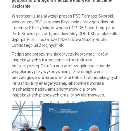
podpisano 2 lutego w siedzibie PSE w Konstancinie-
Jeziornie.
W spotkaniu udział wzięli prezes PSE Tomasz Sikorski,
wiceprezes PSE Jarosław Brysiewicz oraz gen. dyw. pil.
Ireneusz Starzyński, dowódca COP-DKP, gen. bryg. pil. dr
Piotr Krawczyk, zastępca dowódcy COP-DKP, a także płk
dypl. pil. Piotr Tusza, szef Szefostwa Służby Ruchu
Lotniczego Sił Zbrojnych RP.
Podpisane porozumienie dotyczy koordynacji lotów
inspekcyjnych strategicznej infrastruktury
energetycznej. Określa ono w szczególności zasady
współpracy przy wykonywaniu przez śmigłowce i
bezzałogowe statki powietrzne PSE lotów inspekcyjnych
infrastruktury energetycznej, jak również wdraża
mechanizm nadawania priorytetów dla lotów
inspekcyjnych planowych oraz lotów alarmowych.