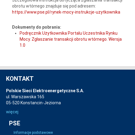
obrotu wtórnego znajduje się pod adresem:
https://www.pse.pl/rynek-mocy-instrukcje-uzytkownika
Dokumenty do pobrania:
Podręcznik Użytkownika Portalu Uczestnika Rynku
Mocy. Zgłaszanie transakcji obrotu wtórnego. Wersja
1.0
KONTAKT
Polskie Sieci Elektroenergetyczne S.A.
ul. Warszawska 165
05-520 Konstancin-Jeziorna
więcej
PSE
Informacje podstawowe