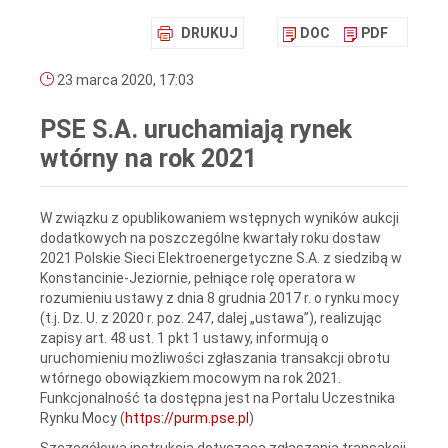
DRUKUJ
DOC
PDF
23 marca 2020, 17:03
PSE S.A. uruchamiają rynek
wtórny na rok 2021
W związku z opublikowaniem wstępnych wyników aukcji
dodatkowych na poszczególne kwartały roku dostaw
2021 Polskie Sieci Elektroenergetyczne S.A. z siedzibą w
Konstancinie-Jeziornie, pełniące rolę operatora w
rozumieniu ustawy z dnia 8 grudnia 2017 r. o rynku mocy
(t.j. Dz. U. z 2020 r. poz. 247, dalej „ustawa”), realizując
zapisy art. 48 ust. 1 pkt 1 ustawy, informują o
uruchomieniu możliwości zgłaszania transakcji obrotu
wtórnego obowiązkiem mocowym na rok 2021.
Funkcjonalność ta dostępna jest na Portalu Uczestnika
Rynku Mocy (
https://purm.pse.pl
)
Szczegółowa instrukcja dotycząca zgłaszania transakcji