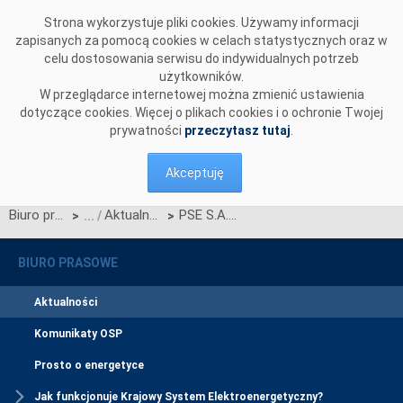
Przejdź do komentarzy
Strona wykorzystuje pliki cookies. Używamy informacji
zapisanych za pomocą cookies w celach statystycznych oraz w
celu dostosowania serwisu do indywidualnych potrzeb
użytkowników.
W przeglądarce internetowej można zmienić ustawienia
dotyczące cookies. Więcej o plikach cookies i o ochronie Twojej
prywatności
przeczytasz tutaj
.
Akceptuję
Biuro prasowe
Aktualności
PSE S.A. uruchamiają rynek wtórny na rok 2021
>
>
BIURO PRASOWE
Aktualności
Komunikaty OSP
Prosto o energetyce
Jak funkcjonuje Krajowy System Elektroenergetyczny?