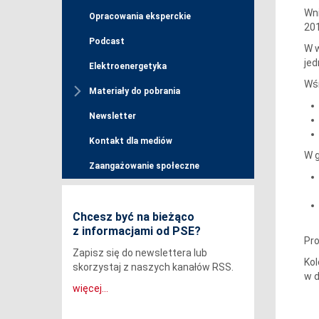
Wni
Opracowania eksperckie
201
Podcast
W w
je
Elektroenergetyka
Wśr
Materiały do pobrania
Newsletter
Kontakt dla mediów
W g
Zaangażowanie społeczne
Chcesz być na bieżąco
z informacjami od PSE?
Pro
Zapisz się do newslettera lub
Kol
skorzystaj z naszych kanałów RSS.
w d
więcej...