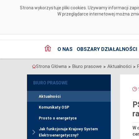
Przejdź do komentarzy
Strona wykorzystuje pliki cookies. Używamy informacji za
W przeglądarce internetowej można zmien
O NAS
OBSZARY DZIAŁALNOŚCI
Strona Główna
Biuro prasowe
Aktualności
>
>
>
BIURO PRASOWE
1
Aktualności
P
Komunikaty OSP
r
Prosto o energetyce
W d
Jak funkcjonuje Krajowy System
cer
Elektroenergetyczny?