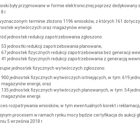
oski były przyjmowane w formie elektronicznej poprzez dedykowany s
8 r.
yznaczonym terminie złożono 1196 wniosków, z których 161 dotyczył
dnostek wytwórczych oraz magazynów energii.
ód jednostek redukcji zapotrzebowania zgłoszono:
53 jednostki redukcji zapotrzebowania planowane,
67 jednostek fizycznych redukcji zapotrzebowania bez generacji wew
41 jednostek fizycznych redukcji zapotrzebowania z generacją wewn
rupie jednostek fizycznych wytwórczych zgłoszono:
900 jednostek fizycznych wytwórczych istniejących, w tym: 619 jedn
magazynów energii, oraz
135 jednostek fizycznych wytwórczych planowanych, w tym: 54 jednos
magazynów energii.
ces rozpatrywania wniosków, w tym ewentualnych korekt i reklamacji, 
ejnym procesem w ramach rynku mocy będzie certyfikacja do aukcji gł
niu 5 września 2018 r.