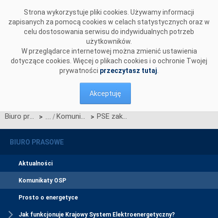
Przejdź do komentarzy
Strona wykorzystuje pliki cookies. Używamy informacji
zapisanych za pomocą cookies w celach statystycznych oraz w
celu dostosowania serwisu do indywidualnych potrzeb
użytkowników.
W przeglądarce internetowej można zmienić ustawienia
dotyczące cookies. Więcej o plikach cookies i o ochronie Twojej
prywatności
przeczytasz tutaj
.
Akceptuję
Biuro prasowe
Komunikaty OSP
PSE zakończyły publiczne konsultacje Regulaminu rynku mocy
>
>
BIURO PRASOWE
Aktualności
Komunikaty OSP
Prosto o energetyce
Jak funkcjonuje Krajowy System Elektroenergetyczny?