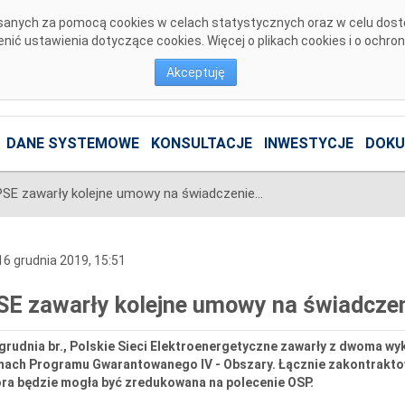
pisanych za pomocą cookies w celach statystycznych oraz w celu dos
ić ustawienia dotyczące cookies. Więcej o plikach cookies i o ochro
Akceptuję
DANE SYSTEMOWE
KONSULTACJE
INWESTYCJE
DOKU
PSE zawarły kolejne umowy na świadczenie usługi DSR na 2020 rok
6 grudnia 2019, 15:51
SE zawarły kolejne umowy na świadczen
grudnia br., Polskie Sieci Elektroenergetyczne zawarły z dwoma w
mach Programu Gwarantowanego IV - Obszary. Łącznie zakontrakt
óra będzie mogła być zredukowana na polecenie OSP.