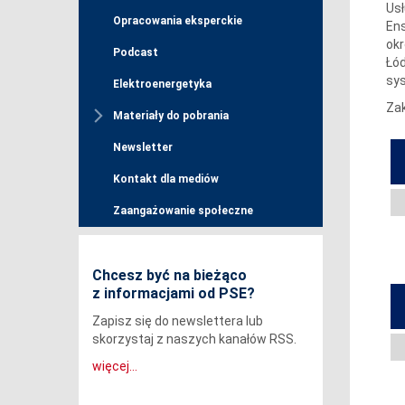
Usł
Opracowania eksperckie
Ens
okr
Podcast
Łód
sy
Elektroenergetyka
Za
Materiały do pobrania
Newsletter
Kontakt dla mediów
Zaangażowanie społeczne
Chcesz być na bieżąco
z informacjami od PSE?
Zapisz się do newslettera lub
skorzystaj z naszych kanałów RSS.
więcej...