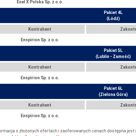
Enel X Polska Sp. z o.o.
Pakiet 4L
(Łódź)
Kontrahent
Zakont
Enspirion Sp. z o.o.
Pakiet 5L
(Lublin - Zamość)
Kontrahent
Zakont
Enspirion Sp. z o.o.
Pakiet 6L
(Zielona Góra)
Kontrahent
Zakont
Enspirion Sp. z o.o.
ormacja o złożonych ofertach i zaoferowanych cenach dostępna jest 