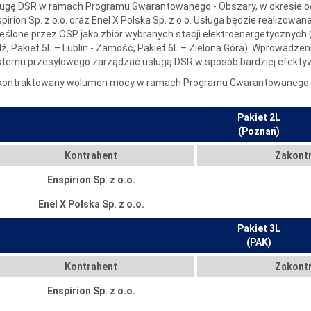
ugę DSR w ramach Programu Gwarantowanego - Obszary, w okresie od 1
pirion Sp. z o.o. oraz Enel X Polska Sp. z o.o. Usługa będzie realizowa
eślone przez OSP jako zbiór wybranych stacji elektroenergetycznych (
ź, Pakiet 5L – Lublin - Zamość, Pakiet 6L – Zielona Góra). Wprowadze
stemu przesyłowego zarządzać usługą DSR w sposób bardziej efekty
kontraktowany wolumen mocy w ramach Programu Gwarantowanego -
Pakiet 2L
(Poznań)
Kontrahent
Zakont
Enspirion Sp. z o.o.
Enel X Polska Sp. z o.o.
Pakiet 3L
(PAK)
Kontrahent
Zakont
Enspirion Sp. z o.o.