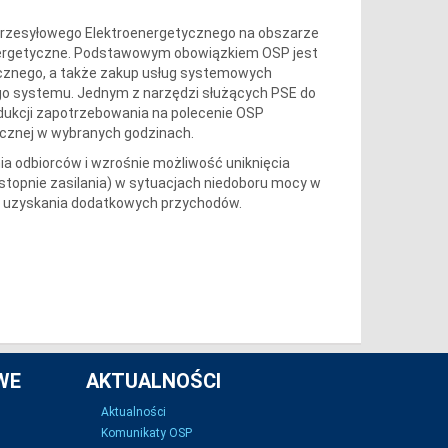
 Przesyłowego Elektroenergetycznego na obszarze
 energetyczne. Podstawowym obowiązkiem OSP jest
cznego, a także zakup usług systemowych
go systemu. Jednym z narzędzi służących PSE do
redukcji zapotrzebowania na polecenie OSP
ycznej w wybranych godzinach.
a odbiorców i wzrośnie możliwość uniknięcia
(stopnie zasilania) w sytuacjach niedoboru mocy w
ć uzyskania dodatkowych przychodów.
WE
AKTUALNOŚCI
Aktualności
Komunikaty OSP