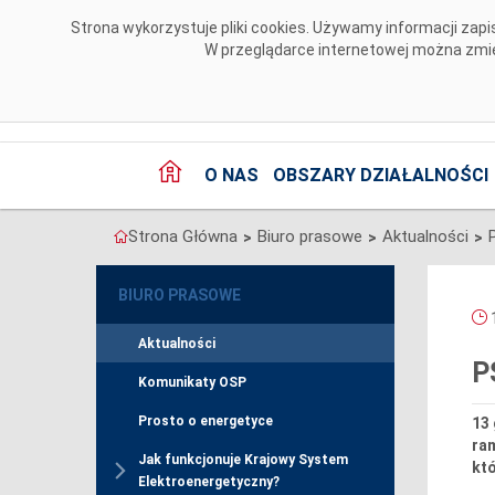
Przejdź do komentarzy
Strona wykorzystuje pliki cookies. Używamy informacji za
W przeglądarce internetowej można zmien
O NAS
OBSZARY DZIAŁALNOŚCI
Strona Główna
Biuro prasowe
Aktualności
>
>
>
BIURO PRASOWE
1
Aktualności
P
Komunikaty OSP
Prosto o energetyce
13 
ra
Jak funkcjonuje Krajowy System
kt
Elektroenergetyczny?