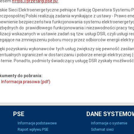
resem
https://przetargi.pse.pl/
.
skie Sieci Elektroenergetyczne pełniące funkcję Operatora Systemu
czpospolitej Polski realizują zadania wynikające z ustawy - Prawo
pewnienie bezpieczeństwa funkcjonowania systemu elektroenergety
zbędnych do prawidłowego funkcjonowania i niezawodności pracy te
lizacji wskazanych w ustawie zadań są tzw. usługi DSR, czyli usługi 
egające na zmniejszeniu poboru mocy przez odbiorców energii elektr
ęki pozyskaniu wykonawców tych usług zwiększy się pewność zasilani
ntualnych ograniczeń w dostarczaniu i poborze energii elektrycznej 
stemie. Ponadto, podmioty świadczący usługę DSR zyskały możliwoś
kumenty do pobrania:
Informacja prasowa (pdf)
PSE
DANE SYSTEMO
Informacje podstawowe
Informacje o systemie
Raport wpływu PSE
Schemat sieci