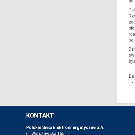
ad
Pol
Rze
za
nie
rea
pol
Dzi
ewe
sy
Do
KONTAKT
Polskie Sieci Elektroenergetyczne S.A.
ul. Warszawska 165