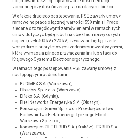
obejmować także np. opracowanie dokumentacji
zamiennej czy dokończenie prac na danym obiekcie.
W efekcie drugiego postępowania, PSE zawarły umowy
ramowe na prace o łącznej wartości 550 mln zł. Prace
zlecane szczegółowymi zamówieniami w ramach tych
umów dotyczyć będą robót na obiektach najwyższych
napięć (czyli 400 kV i 220 kV) i związane będą przede
wszystkim z priorytetowymi zadaniami inwestycyjnymi,
które wymagają pilnego przyłączenia linii lub stacji do
Krajowego Systemu Elektroenergetycznego.
W ramach tego postępowania PSE zawarły umowę z
następującymi podmiotami:
BUDIMEX S.A. (Warszawa),
Elbudbis Sp. z o. o. (Warszawa),
Elfeko S.A. (Gdynia),
Eltel Networks Energetyka S.A. (Olsztyn),
Konsorcjum Grinea Sp. z o.o. i Przedsiębiorstwo
Budownictwa Elektroenergetycznego Elbud
Warszawa Sp. z o.o.,
Konsorcjum PILE ELBUD S.A. (Kraków) i ERBUD S.A.
(Warszawa),