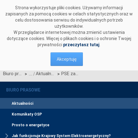
Przejdź do komentarzy
Strona wykorzystuje pliki cookies. Używamy informacji
zapisanych za pomocą cookies w celach statystycznych oraz w
celu dostosowania serwisu do indywidualnych potrzeb
użytkowników.
W przeglądarce internetowej można zmienić ustawienia
dotyczące cookies. Więcej o plikach cookies i o ochronie Twojej
prywatności
przeczytasz tutaj
.
Akceptuję
Biuro prasowe
Aktualności
PSE zawarły umowy ramowe z wykonawcami wyłonionymi w dwóch postępowaniach na roboty budowlano-montażowe
>
>
BIURO PRASOWE
Aktualności
Komunikaty OSP
Prosto o energetyce
Jak funkcjonuje Krajowy System Elektroenergetyczny?