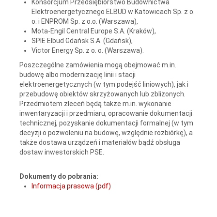
Konsorcjum Przedsiębiorstwo Budownictwa
Elektroenergetycznego ELBUD w Katowicach Sp. z o.
o. i ENPROM Sp. z o.o. (Warszawa),
Mota-Engil Central Europe S.A. (Kraków),
SPIE Elbud Gdańsk S.A. (Gdańsk),
Victor Energy Sp. z o. o. (Warszawa).
Poszczególne zamówienia mogą obejmować m.in.
budowę albo modernizację linii i stacji
elektroenergetycznych (w tym podejść liniowych), jak i
przebudowę obiektów skrzyżowanych lub zbliżonych.
Przedmiotem zleceń będą także m.in. wykonanie
inwentaryzacji i przedmiaru, opracowanie dokumentacji
technicznej, pozyskanie dokumentacji formalnej (w tym
decyzji o pozwoleniu na budowę, względnie rozbiórkę), a
także dostawa urządzeń i materiałów bądź obsługa
dostaw inwestorskich PSE.
Dokumenty do pobrania:
Informacja prasowa (pdf)