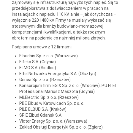
zajmowały się infrastrukturą najwyższych napięć. Są to
przedsiębiorstwa z doświadczeniem w pracach na
instalacjach o napięciu 110 kV, a nie – jak dotychczas –
wyłącznie 220 i 400 kV. Firmy te musiały wykazać się
stosownymi dla branży budowlano-montażowej
kompetencjami i kwalifikacjami, a także rocznym
obrotem na poziomie co najmniej miliona złotych.
Podpisano umowy z 12 firmami:
Elbudbis Sp. z o. o. (Warszawa)
Elfeko S.A. (Gdynia)
ELMO S.A. (Siedlce)
Eltel Networks Energetyka S.A. (Olsztyn)
Grinea Sp. z o.o. (Rzeszów)
Konsorcjum firm: ESIX Sp. z o. o. (Wrocław), P.U.H. El
Professional Mariusz Maszota (Gdynia)
MLElectric Sp. z o.o. (Rzeszów)
PBE Elbud w Katowicach Sp. z o. o.
PILE ELBUD S.A. (Kraków)
SPIE Elbud Gdańsk S.A.
Victor Energy Sp. z o. o. (Warszawa)
Zakład Obsługi Energetyki Sp. z o. o. (Zgierz).