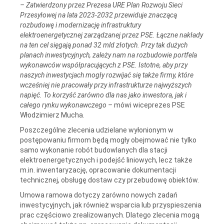
– Zatwierdzony przez Prezesa URE Plan Rozwoju Sieci
Przesyłowej na lata 2023-2032 przewiduje znaczącą
rozbudowę i modernizację infrastruktury
elektroenergetycznej zarządzanej przez PSE. Łączne nakłady
na ten cel sięgają ponad 32 mld złotych. Przy tak dużych
planach inwestycyjnych, zależy nam na rozbudowie portfela
wykonawców współpracujących z PSE. Istotne, aby przy
naszych inwestycjach mogły rozwijać się także firmy, które
wcześniej nie pracowały przy infrastrukturze najwyższych
napięć. To korzyść zarówno dla nas jako inwestora, jak i
całego rynku wykonawczego –
mówi wiceprezes PSE
Włodzimierz Mucha.
Poszczególne zlecenia udzielane wyłonionym w
postępowaniu firmom będą mogły obejmować nie tylko
samo wykonanie robót budowlanych dla stacji
elektroenergetycznych i podejść liniowych, lecz także
m.in. inwentaryzację, opracowanie dokumentacji
technicznej, obsługę dostaw czy przebudowę obiektów.
Umowa ramowa dotyczy zarówno nowych zadań
inwestycyjnych, jak również wsparcia lub przyspieszenia
prac częściowo zrealizowanych. Dlatego zlecenia mogą