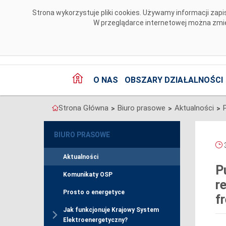
Przejdź do komentarzy
Strona wykorzystuje pliki cookies. Używamy informacji za
W przeglądarce internetowej można zmien
O NAS
OBSZARY DZIAŁALNOŚCI
Strona Główna
Biuro prasowe
Aktualności
>
>
>
BIURO PRASOWE
3
Aktualności
P
Komunikaty OSP
r
Prosto o energetyce
f
Jak funkcjonuje Krajowy System
Elektroenergetyczny?