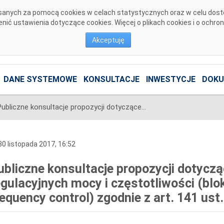
pisanych za pomocą cookies w celach statystycznych oraz w celu dos
ić ustawienia dotyczące cookies. Więcej o plikach cookies i o ochro
Akceptuję
DANE SYSTEMOWE
KONSULTACJE
INWESTYCJE
DOKU
Publiczne konsultacje propozycji dotyczącej określania bloków regulacyjnych mocy i częstotliwości (bloków LFC - ang. load frequency control) zgodnie z art. 141 ust. 2 Wytycznych SO GL
0 listopada 2017, 16:52
ubliczne konsultacje propozycji dotyczą
egulacyjnych mocy i częstotliwości (blo
requency control) zgodnie z art. 141 us