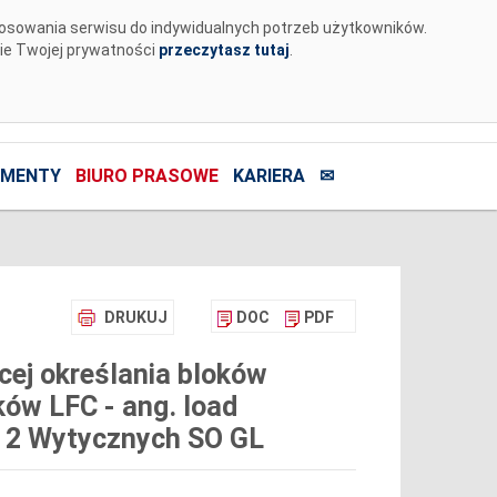
tosowania serwisu do indywidualnych potrzeb użytkowników.
nie Twojej prywatności
przeczytasz tutaj
.
MENTY
BIURO PRASOWE
KARIERA
✉
DRUKUJ
DOC
PDF
cej określania bloków
ków LFC - ang. load
t. 2 Wytycznych SO GL