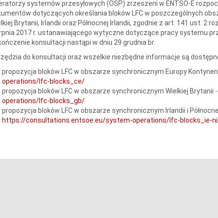
ratorzy systemów przesyłowych (OSP) zrzeszeni w ENTSO-E rozpoczęl
kumentów dotyczących określania bloków LFC w poszczególnych obsz
lkiej Brytanii, Irlandii oraz Północnej Irlandii, zgodnie z art. 141 ust. 
rpnia 2017 r. ustanawiającego wytyczne dotyczące pracy systemu prz
ończenie konsultacji nastąpi w dniu 29 grudnia br.
zędzia do konsultacji oraz wszelkie niezbędne informacje są dostępn
propozycja bloków LFC w obszarze synchronicznym Europy Kontynen
operations/lfc-blocks_ce/
propozycja bloków LFC w obszarze synchronicznym Wielkiej Brytanii 
operations/lfc-blocks_gb/
propozycja bloków LFC w obszarze synchronicznym Irlandii i Północnej I
https://consultations.entsoe.eu/system-operations/lfc-blocks_ie-ni