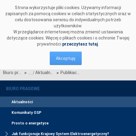
Przejdź do komentarzy
Strona wykorzystuje pliki cookies. Używamy informacji
zapisanych za pomocą cookies w celach statystycznych oraz w
celu dostosowania serwisu do indywidualnych potrzeb
użytkowników.
W przeglądarce internetowej można zmienić ustawienia
dotyczące cookies. Więcej o plikach cookies i o ochronie Twojej
prywatności
przeczytasz tutaj
.
Akceptuję
Biuro prasowe
Aktualności
Publikacja instrukcji dotyczącej subskrypcji informacji o okresach zagrożenia oraz powiadomień o testowym okresie zagrożenia
>
>
BIURO PRASOWE
Aktualności
Komunikaty OSP
Prosto o energetyce
Jak funkcjonuje Krajowy System Elektroenergetyczny?