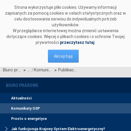
Przejdź do komentarzy
Strona wykorzystuje pliki cookies. Używamy informacji
zapisanych za pomocą cookies w celach statystycznych oraz w
celu dostosowania serwisu do indywidualnych potrzeb
użytkowników.
W przeglądarce internetowej można zmienić ustawienia
dotyczące cookies. Więcej o plikach cookies i o ochronie Twojej
prywatności
przeczytasz tutaj
.
Akceptuję
Biuro prasowe
Komunikaty OSP
Publikacja Instrukcji współpracy i przekazywania informacji między elektrowniami i OSP przy wykorzystaniu Systemu Operatywnej Współpracy z Elektrowniami
>
>
BIURO PRASOWE
Aktualności
Komunikaty OSP
Prosto o energetyce
Jak funkcjonuje Krajowy System Elektroenergetyczny?