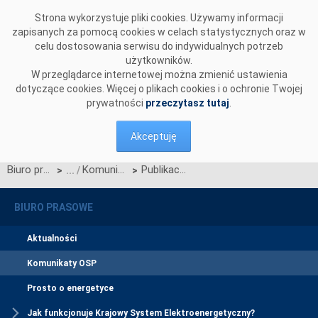
Przejdź do komentarzy
Strona wykorzystuje pliki cookies. Używamy informacji
zapisanych za pomocą cookies w celach statystycznych oraz w
celu dostosowania serwisu do indywidualnych potrzeb
użytkowników.
W przeglądarce internetowej można zmienić ustawienia
dotyczące cookies. Więcej o plikach cookies i o ochronie Twojej
prywatności
przeczytasz tutaj
.
Akceptuję
Biuro prasowe
Komunikaty OSP
Publikacja Standardów systemu LFC wersja 3.0
>
>
BIURO PRASOWE
Aktualności
Komunikaty OSP
Prosto o energetyce
Jak funkcjonuje Krajowy System Elektroenergetyczny?