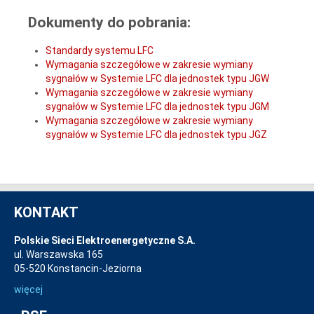
Dokumenty do pobrania:
Standardy systemu LFC
Wymagania szczegółowe w zakresie wymiany
sygnałów w Systemie LFC dla jednostek typu JGW
Wymagania szczegółowe w zakresie wymiany
sygnałów w Systemie LFC dla jednostek typu JGM
Wymagania szczegółowe w zakresie wymiany
sygnałów w Systemie LFC dla jednostek typu JGZ
KONTAKT
Polskie Sieci Elektroenergetyczne S.A.
ul. Warszawska 165
05-520 Konstancin-Jeziorna
więcej