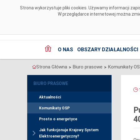
Przejdź do komentarzy
Strona wykorzystuje pliki cookies. Używamy informacji za
W przeglądarce internetowej można zmien
O NAS
OBSZARY DZIAŁALNOŚCI
Strona Główna
Biuro prasowe
Komunikaty O
>
>
BIURO PRASOWE
1
Aktualności
P
Komunikaty OSP
4
Prosto o energetyce
Jak funkcjonuje Krajowy System
Elektroenergetyczny?
Ope