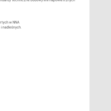
rtych w NNA
 i nadleśnych.