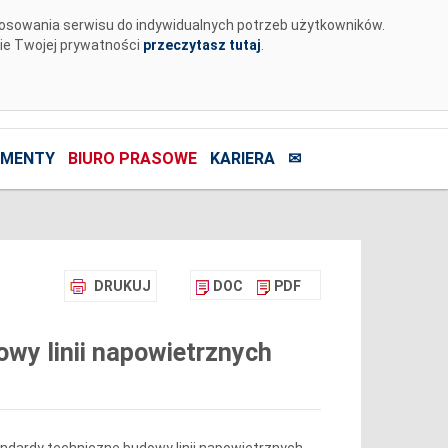
tosowania serwisu do indywidualnych potrzeb użytkowników.
nie Twojej prywatności
przeczytasz tutaj
.
MENTY
BIURO PRASOWE
KARIERA
✉
DRUKUJ
DOC
PDF
wy linii napowietrznych
ndardy techniczne budowy linii napowietrznych