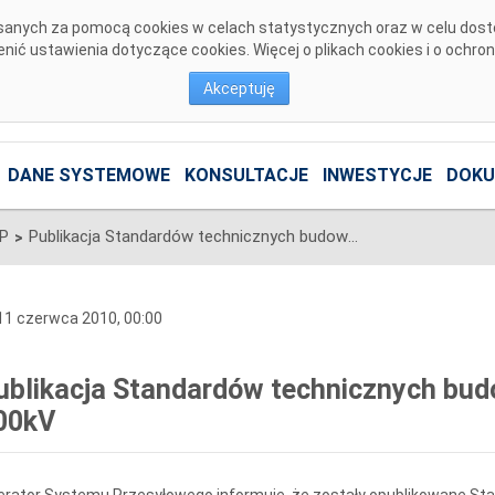
pisanych za pomocą cookies w celach statystycznych oraz w celu dos
ić ustawienia dotyczące cookies. Więcej o plikach cookies i o ochro
Akceptuję
DANE SYSTEMOWE
KONSULTACJE
INWESTYCJE
DOKU
SP
Publikacja Standardów technicznych budowy linii napowietrznych 400kV
>
1 czerwca 2010, 00:00
ublikacja Standardów technicznych budo
00kV
rator Systemu Przesyłowego informuje, że zostały opublikowane Sta