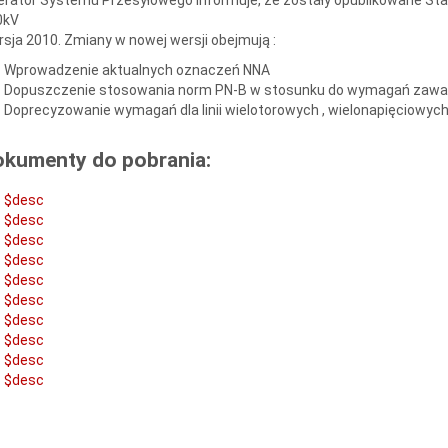
0kV
sja 2010. Zmiany w nowej wersji obejmują :
Wprowadzenie aktualnych oznaczeń NNA
Dopuszczenie stosowania norm PN-B w stosunku do wymagań zawa
Doprecyzowanie wymagań dla linii wielotorowych , wielonapięciowych
okumenty do pobrania:
$desc
$desc
$desc
$desc
$desc
$desc
$desc
$desc
$desc
$desc