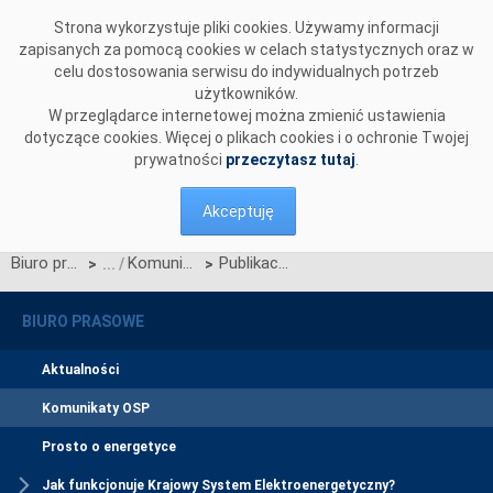
Przejdź do komentarzy
Strona wykorzystuje pliki cookies. Używamy informacji
zapisanych za pomocą cookies w celach statystycznych oraz w
celu dostosowania serwisu do indywidualnych potrzeb
użytkowników.
W przeglądarce internetowej można zmienić ustawienia
dotyczące cookies. Więcej o plikach cookies i o ochronie Twojej
prywatności
przeczytasz tutaj
.
Akceptuję
Biuro prasowe
Komunikaty OSP
Publikacja Standardów technicznych systemu SOWE wer. 6.0 (aktualizacja 1.)
>
>
BIURO PRASOWE
Aktualności
Komunikaty OSP
Prosto o energetyce
Jak funkcjonuje Krajowy System Elektroenergetyczny?