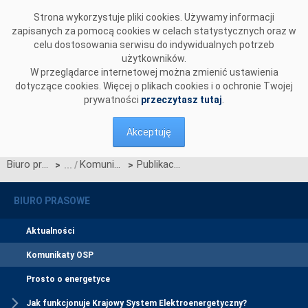
Przejdź do komentarzy
Strona wykorzystuje pliki cookies. Używamy informacji
zapisanych za pomocą cookies w celach statystycznych oraz w
celu dostosowania serwisu do indywidualnych potrzeb
użytkowników.
W przeglądarce internetowej można zmienić ustawienia
dotyczące cookies. Więcej o plikach cookies i o ochronie Twojej
prywatności
przeczytasz tutaj
.
Akceptuję
Biuro prasowe
Komunikaty OSP
Publikacja standardów technicznych systemu SOWE wer.9.0
>
>
BIURO PRASOWE
Aktualności
Komunikaty OSP
Prosto o energetyce
Jak funkcjonuje Krajowy System Elektroenergetyczny?