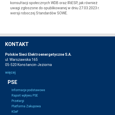
konsultacji społecznych WDB oraz IRiESP, jak również
uwagi zgłoszone do opublikowanej w dniu 27.03.2023 r.
wersji roboczej Standardów SOWE.
KONTAKT
Polskie Sieci Elektroenergetyczne S.A.
ul. Warszawska 165
05-520 Konstancin-Jeziorna
więcej
PSE
Informacje podstawowe
Raport wpływu PSE
Przetargi
Platforma Zakupowa
KSeF