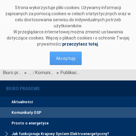
Przejdź do komentarzy
Strona wykorzystuje pliki cookies. Używamy informacji
zapisanych za pomocą cookies w celach statystycznych oraz w
celu dostosowania serwisu do indywidualnych potrzeb
użytkowników.
W przeglądarce internetowej można zmienić ustawienia
dotyczące cookies. Więcej o plikach cookies i o ochronie Twojej
prywatności
przeczytasz tutaj
.
Akceptuję
Biuro prasowe
Komunikaty OSP
Publikacja Standardów technicznych systemu WIRE wer. 11 — wersja robocza
>
>
BIURO PRASOWE
Aktualności
Komunikaty OSP
Prosto o energetyce
Jak funkcjonuje Krajowy System Elektroenergetyczny?