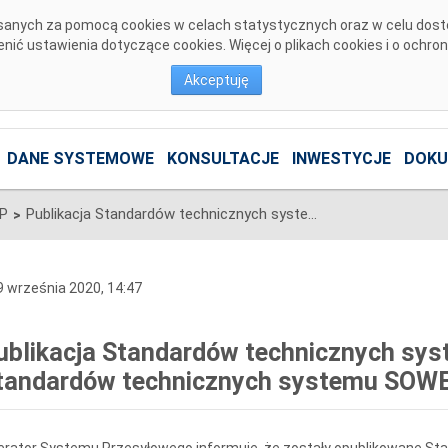
pisanych za pomocą cookies w celach statystycznych oraz w celu dos
ić ustawienia dotyczące cookies. Więcej o plikach cookies i o ochro
Akceptuję
DANE SYSTEMOWE
KONSULTACJE
INWESTYCJE
DOKU
SP
Publikacja Standardów technicznych systemu WIRE wer.13.0 oraz Standardów technicznych systemu SOWE wer. 8.0
>
 września 2020, 14:47
ublikacja Standardów technicznych sys
tandardów technicznych systemu SOWE 
erator Systemu Przesyłowego informuje, że zostały opublikowane S