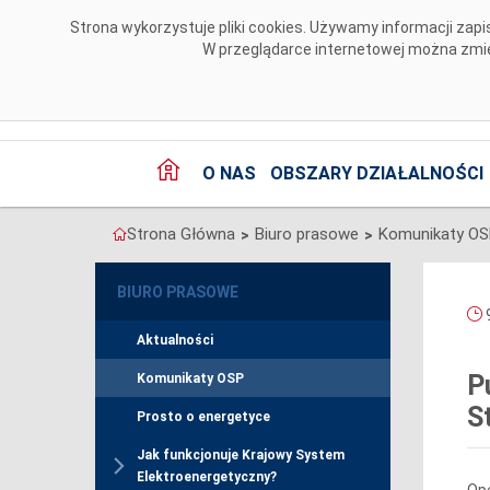
Przejdź do komentarzy
Strona wykorzystuje pliki cookies. Używamy informacji za
W przeglądarce internetowej można zmien
O NAS
OBSZARY DZIAŁALNOŚCI
Strona Główna
Biuro prasowe
Komunikaty O
>
>
BIURO PRASOWE
9
Aktualności
P
Komunikaty OSP
S
Prosto o energetyce
Jak funkcjonuje Krajowy System
Elektroenergetyczny?
Op