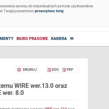
tosowania serwisu do indywidualnych potrzeb użytkowników.
nie Twojej prywatności
przeczytasz tutaj
.
MENTY
BIURO PRASOWE
KARIERA
✉
DRUKUJ
DOC
PDF
temu WIRE wer.13.0 oraz
wer. 8.0
tandardy techniczne systemu
WIRE wer. 13.0
oraz