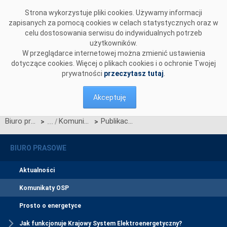
Przejdź do komentarzy
Strona wykorzystuje pliki cookies. Używamy informacji
zapisanych za pomocą cookies w celach statystycznych oraz w
celu dostosowania serwisu do indywidualnych potrzeb
użytkowników.
W przeglądarce internetowej można zmienić ustawienia
dotyczące cookies. Więcej o plikach cookies i o ochronie Twojej
prywatności
przeczytasz tutaj
.
Akceptuję
Biuro prasowe
Komunikaty OSP
Publikacja Standardów technicznych systemu WIRE wer. 9.0. wersji roboczej
>
>
BIURO PRASOWE
Aktualności
Komunikaty OSP
Prosto o energetyce
Jak funkcjonuje Krajowy System Elektroenergetyczny?