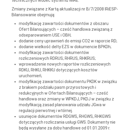
technicznych wobec systemu WIRE.
Zmiany związane z Kartą aktualizacji nr B/7/2008 IRiESP-
Bilansowanie obejmują:
modyfikację zawartości dokumentów z obszaru
Ofert Bilansujących – cześć handlowa związaną z
odseparowaniem USE i OBH;
dodanie ceny uprawnień do emisji CO2 w raporcie RD;
dodanie wielkość delty EZS w dokumencie BPKDh;
modyfikację zawartości dokumentów
rozliczeniowych RDRUS; RHRUS, RHKRUS;
wprowadzenie nowych raportów rozliczeniowych
RDKU, RHKU, RHKKU dotyczących kosztów
uruchomień;
modyfikację zawartości dokumentu PKDK w związku
z brakiem podziału pasm przyrostowych i
redukcyjnych w Ofertach Bilansujących – cześć
handlowa oraz zmiany w WPKDJ, PKDJ w związku z
modyfikacją zasad planowania udziału JGwa w
regulacji pierwotnej i wtórnej.
usunięcie dokumentów RDGWS, RHGWS, RHKGWS
dotyczących rozliczania usługi GWS. Dokumenty nie
będą wysyłane za doby handlowe od 01.01.2009 r.