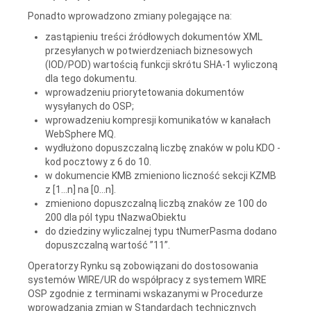
Ponadto wprowadzono zmiany polegające na:
zastąpieniu treści źródłowych dokumentów XML
przesyłanych w potwierdzeniach biznesowych
(IOD/POD) wartością funkcji skrótu SHA-1 wyliczoną
dla tego dokumentu.
wprowadzeniu priorytetowania dokumentów
wysyłanych do OSP;
wprowadzeniu kompresji komunikatów w kanałach
WebSphere MQ.
wydłużono dopuszczalną liczbę znaków w polu KDO -
kod pocztowy z 6 do 10.
w dokumencie KMB zmieniono liczność sekcji KZMB
z [1...n] na [0...n].
zmieniono dopuszczalną liczbą znaków ze 100 do
200 dla pól typu tNazwaObiektu
do dziedziny wyliczalnej typu tNumerPasma dodano
dopuszczalną wartość ”11”.
Operatorzy Rynku są zobowiązani do dostosowania
systemów WIRE/UR do współpracy z systemem WIRE
OSP zgodnie z terminami wskazanymi w Procedurze
wprowadzania zmian w Standardach technicznych