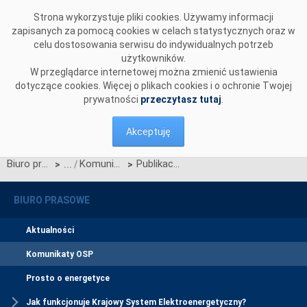
Przejdź do komentarzy
Strona wykorzystuje pliki cookies. Używamy informacji
zapisanych za pomocą cookies w celach statystycznych oraz w
celu dostosowania serwisu do indywidualnych potrzeb
użytkowników.
W przeglądarce internetowej można zmienić ustawienia
dotyczące cookies. Więcej o plikach cookies i o ochronie Twojej
prywatności
przeczytasz tutaj
.
Akceptuję
Biuro prasowe
Komunikaty OSP
Publikacja Standardów wymiany danych strukturalnych i planistycznych wer. 3.0
>
>
BIURO PRASOWE
Aktualności
Komunikaty OSP
Prosto o energetyce
Jak funkcjonuje Krajowy System Elektroenergetyczny?