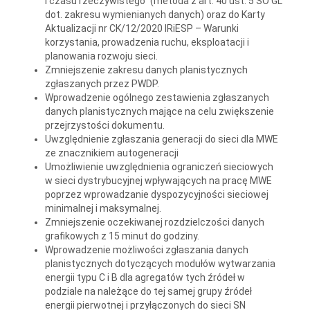
i czasu rzeczywistego” (metoda z art. 40 ust. 5 SO GL
dot. zakresu wymienianych danych) oraz do Karty
Aktualizacji nr CK/12/2020 IRiESP – Warunki
korzystania, prowadzenia ruchu, eksploatacji i
planowania rozwoju sieci.
Zmniejszenie zakresu danych planistycznych
zgłaszanych przez PWDP.
Wprowadzenie ogólnego zestawienia zgłaszanych
danych planistycznych mające na celu zwiększenie
przejrzystości dokumentu.
Uwzględnienie zgłaszania generacji do sieci dla MWE
ze znacznikiem autogeneracji
Umożliwienie uwzględnienia ograniczeń sieciowych
w sieci dystrybucyjnej wpływających na pracę MWE
poprzez wprowadzanie dyspozycyjności sieciowej
minimalnej i maksymalnej.
Zmniejszenie oczekiwanej rozdzielczości danych
grafikowych z 15 minut do godziny.
Wprowadzenie możliwości zgłaszania danych
planistycznych dotyczących modułów wytwarzania
energii typu C i B dla agregatów tych źródeł w
podziale na należące do tej samej grupy źródeł
energii pierwotnej i przyłączonych do sieci SN