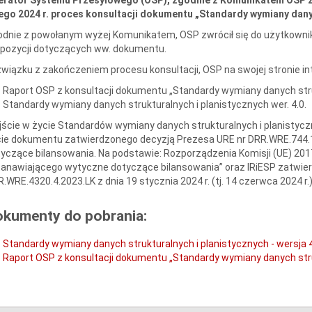
ego 2024 r. proces konsultacji dokumentu „Standardy wymiany danych
dnie z powołanym wyżej Komunikatem, OSP zwrócił się do użytkownik
opozycji dotyczących ww. dokumentu.
wiązku z zakończeniem procesu konsultacji, OSP na swojej stronie in
Raport OSP z konsultacji dokumentu „Standardy wymiany danych strukt
Standardy wymiany danych strukturalnych i planistycznych wer. 4.0.
ście w życie Standardów wymiany danych strukturalnych i planistyczn
ie dokumentu zatwierdzonego decyzją Prezesa URE nr DRR.WRE.744.17.
yczące bilansowania. Na podstawie: Rozporządzenia Komisji (UE) 2017
anawiającego wytyczne dotyczące bilansowania” oraz IRiESP zatwier
.WRE.4320.4.2023.LK z dnia 19 stycznia 2024 r. (tj. 14 czerwca 2024 r.)
okumenty do pobrania:
Standardy wymiany danych strukturalnych i planistycznych - wersja 
Raport OSP z konsultacji dokumentu „Standardy wymiany danych struk