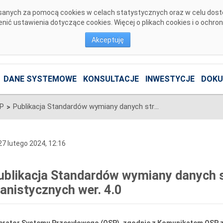
pisanych za pomocą cookies w celach statystycznych oraz w celu dos
ić ustawienia dotyczące cookies. Więcej o plikach cookies i o ochro
Akceptuję
DANE SYSTEMOWE
KONSULTACJE
INWESTYCJE
DOKU
SP
Publikacja Standardów wymiany danych strukturalnych i planistycznych wer. 4.0
>
7 lutego 2024, 12:16
ublikacja Standardów wymiany danych s
lanistycznych wer. 4.0
rator Systemu Przesyłowego (OSP), zgodnie z Komunikatem OSP z dn