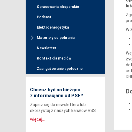
lut
Opracowania eksperckie
Zgo
Podcast
pr
Elektroenergetyka
W z
Materiały do pobrania
Newsletter
Wej
Kontakt dla mediów
życ
dot
Zaangażowanie społeczne
ust
DRR
Chcesz być na bieżąco
D
z informacjami od PSE?
Zapisz się do newslettera lub
skorzystaj z naszych kanałów RSS.
więcej...