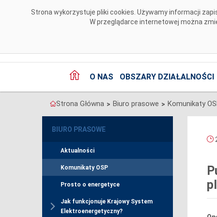
Przejdź do komentarzy
Strona wykorzystuje pliki cookies. Używamy informacji za
W przeglądarce internetowej można zmien
O NAS
OBSZARY DZIAŁALNOŚCI
Strona Główna
Biuro prasowe
Komunikaty O
>
>
BIURO PRASOWE
2
Aktualności
P
Komunikaty OSP
p
Prosto o energetyce
Jak funkcjonuje Krajowy System
Elektroenergetyczny?
Ope