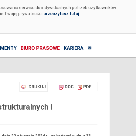
tosowania serwisu do indywidualnych potrzeb użytkowników.
nie Twojej prywatności
przeczytasz tutaj
.
MENTY
BIURO PRASOWE
KARIERA
✉
DRUKUJ
DOC
PDF
trukturalnych i
ia 22 stycznia 2024 r., zakończył w dniu 23