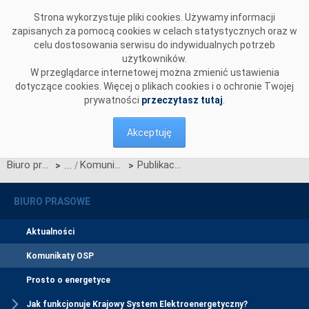
Przejdź do komentarzy
Strona wykorzystuje pliki cookies. Używamy informacji
zapisanych za pomocą cookies w celach statystycznych oraz w
celu dostosowania serwisu do indywidualnych potrzeb
użytkowników.
W przeglądarce internetowej można zmienić ustawienia
dotyczące cookies. Więcej o plikach cookies i o ochronie Twojej
prywatności
przeczytasz tutaj
.
Akceptuję
Biuro prasowe
Komunikaty OSP
Publikacja aktualizacji standardów technicznych dla kanału wymiany danych B2B
>
>
BIURO PRASOWE
Aktualności
Komunikaty OSP
Prosto o energetyce
Jak funkcjonuje Krajowy System Elektroenergetyczny?