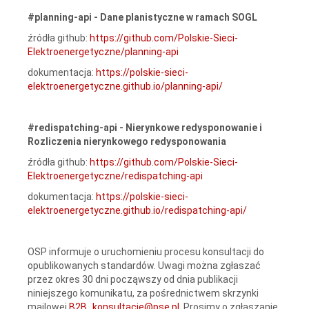
#planning-api - Dane planistyczne w ramach SOGL
źródła github:
https://github.com/Polskie-Sieci-
Elektroenergetyczne/planning-api
dokumentacja:
https://polskie-sieci-
elektroenergetyczne.github.io/planning-api/
#redispatching-api - Nierynkowe redysponowanie i
Rozliczenia nierynkowego redysponowania
źródła github:
https://github.com/Polskie-Sieci-
Elektroenergetyczne/redispatching-api
dokumentacja:
https://polskie-sieci-
elektroenergetyczne.github.io/redispatching-api/
OSP informuje o uruchomieniu procesu konsultacji do
opublikowanych standardów. Uwagi można zgłaszać
przez okres 30 dni począwszy od dnia publikacji
niniejszego komunikatu, za pośrednictwem skrzynki
mailowej
B2B_konsultacje@pse.pl
. Prosimy o zgłaszanie