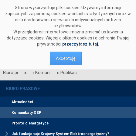
Przejdź do komentarzy
Strona wykorzystuje pliki cookies. Używamy informacji
zapisanych za pomocą cookies w celach statystycznych oraz w
celu dostosowania serwisu do indywidualnych potrzeb
użytkowników.
W przeglądarce internetowej można zmienić ustawienia
dotyczące cookies. Więcej o plikach cookies i o ochronie Twojej
prywatności
przeczytasz tutaj
.
Akceptuję
Biuro prasowe
Komunikaty OSP
Publikacji erraty_2 standardów technicznych systemu WIRE wer.14.0
>
>
BIURO PRASOWE
Aktualności
Komunikaty OSP
Prosto o energetyce
Jak funkcjonuje Krajowy System Elektroenergetyczny?