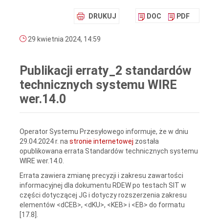
DRUKUJ
DOC
PDF
29 kwietnia 2024, 14:59
Publikacji erraty_2 standardów
technicznych systemu WIRE
wer.14.0
Operator Systemu Przesyłowego informuje, że w dniu
29.04.2024 r. na
stronie internetowej
została
opublikowana errata Standardów technicznych systemu
WIRE wer.14.0.
Errata zawiera zmianę precyzji i zakresu zawartości
informacyjnej dla dokumentu RDEW po testach SIT w
części dotyczącej JG i dotyczy rozszerzenia zakresu
elementów <dCEB>, <dKU>, <KEB> i <EB> do formatu
[17.8].