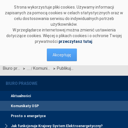
Przejdź do komentarzy
Strona wykorzystuje pliki cookies. Używamy informacji
zapisanych za pomocą cookies w celach statystycznych oraz w
celu dostosowania serwisu do indywidualnych potrzeb
użytkowników.
W przeglądarce internetowej można zmienić ustawienia
dotyczące cookies. Więcej o plikach cookies i o ochronie Twojej
prywatności
przeczytasz tutaj
.
Akceptuję
Biuro prasowe
Komunikaty OSP
Publikujemy poprawione wstępne wyniki aukcji dodatkowej na 1. kwartał roku dostaw 2027
>
>
BIURO PRASOWE
Aktualności
Komunikaty OSP
Prosto o energetyce
Jak funkcjonuje Krajowy System Elektroenergetyczny?