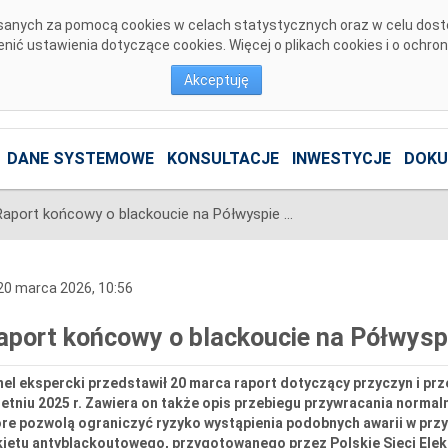
pisanych za pomocą cookies w celach statystycznych oraz w celu dos
ić ustawienia dotyczące cookies. Więcej o plikach cookies i o ochro
Akceptuję
DANE SYSTEMOWE
KONSULTACJE
INWESTYCJE
DOKU
Raport końcowy o blackoucie na Półwyspie Iberyjskim
0 marca 2026, 10:56
aport końcowy o blackoucie na Półwyspi
el ekspercki przedstawił 20 marca raport dotyczący przyczyn i prz
etniu 2025 r. Zawiera on także opis przebiegu przywracania norma
re pozwolą ograniczyć ryzyko wystąpienia podobnych awarii w przy
kietu antyblackoutowego, przygotowanego przez Polskie Sieci Ele