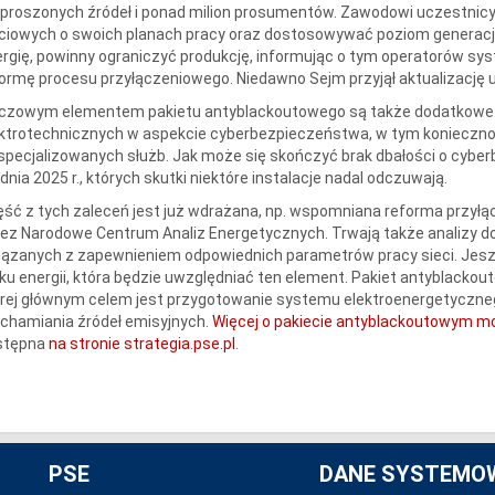
proszonych źródeł i ponad milion prosumentów. Zawodowi uczestnic
ciowych o swoich planach pracy oraz dostosowywać poziom generacji 
rgię, powinny ograniczyć produkcję, informując o tym operatorów s
ormę procesu przyłączeniowego. Niedawno Sejm przyjął aktualizację 
uczowym elementem pakietu antyblackoutowego są także dodatkow
ktrotechnicznych w aspekcie cyberbezpieczeństwa, w tym konieczność
pecjalizowanych służb. Jak może się skończyć brak dbałości o cyber
dnia 2025 r., których skutki niektóre instalacje nadal odczuwają.
ść z tych zaleceń jest już wdrażana, np. wspomniana reforma przyłąc
zez Narodowe Centrum Analiz Energetycznych. Trwają także analizy
iązanych z zapewnieniem odpowiednich parametrów pracy sieci. Je
ku energii, która będzie uwzględniać ten element. Pakiet antyblackou
rej głównym celem jest przygotowanie systemu elektroenergetycznego
chamiania źródeł emisyjnych.
Więcej o pakiecie antyblackoutowym mo
stępna
na stronie strategia.pse.pl
.
PSE
DANE SYSTEMO