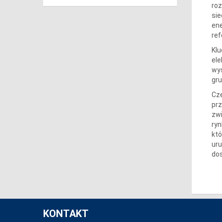
roz
sie
ene
ref
Kl
ele
wys
gru
Czę
pr
zw
ryn
któ
uru
do
KONTAKT