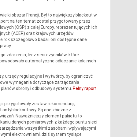
ewielki obszar Francji. Był to największy blackout w
aport na ten temat został przygotowany przez
owych (OSP) z całej Europy, reprezentujących ich
jnych (ACER) oraz krajowych urzędów
wie rok szczegółowo badali oni dostępne dane
pracy.
o zdarzenia, lecz serii czynników, które
i spowodowało automatyczne odłączanie kolejnych
y, urzędy regulacyjne i wytwórcy, by ograniczyć
n. nowe wymagania dotyczące zarządzania
e planów obrony i odbudowy systemu.
Pełny raport
gii przygotowały zestaw rekomendacji,
 antyblackoutowy. Są one zbieżne z
wiązań. Najważniejszy element pakietu to
skaniu danych pomiarowych z każdego puntu sieci
do zarządzania wszystkimi zasobami wpływającymi
owymi elektrowniami, dziś system tysiące