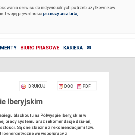
tosowania serwisu do indywidualnych potrzeb użytkowników.
nie Twojej prywatności
przeczytasz tutaj
.
MENTY
BIURO PRASOWE
KARIERA
✉
DRUKUJ
DOC
PDF
e Iberyjskim
ebiegu blackoutu na Półwyspie Iberyjskim w
lnej pracy systemu oraz rekomendacje działań,
szłości. Są one zbieżne z rekomendacjami tzw.
ktroenergetyczne we współpracy z