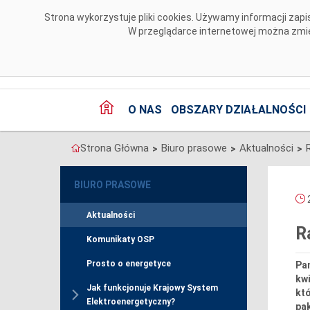
Przejdź do komentarzy
Strona wykorzystuje pliki cookies. Używamy informacji za
W przeglądarce internetowej można zmien
O NAS
OBSZARY DZIAŁALNOŚCI
Strona Główna
Biuro prasowe
Aktualności
>
>
>
BIURO PRASOWE
2
Aktualności
R
Komunikaty OSP
Prosto o energetyce
Pan
kwi
Jak funkcjonuje Krajowy System
któ
Elektroenergetyczny?
pa