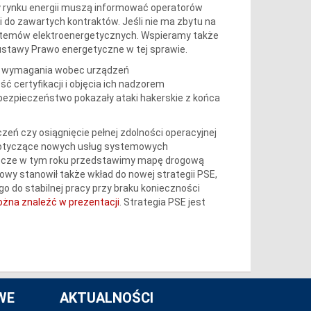
y rynku energii muszą informować operatorów
do zawartych kontraktów. Jeśli nie ma zbytu na
ystemów elektroenergetycznych. Wspieramy także
ustawy Prawo energetyczne w tej sprawie.
e wymagania wobec urządzeń
 certyfikacji i objęcia ich nadzorem
bezpieczeństwo pokazały ataki hakerskie z końca
zeń czy osiągnięcie pełnej zdolności operacyjnej
 dotyczące nowych usług systemowych
szcze w tym roku przedstawimy mapę drogową
towy stanowił także wkład do nowej strategii PSE,
 do stabilnej pracy przy braku konieczności
żna znaleźć w prezentacji
. Strategia PSE jest
WE
AKTUALNOŚCI