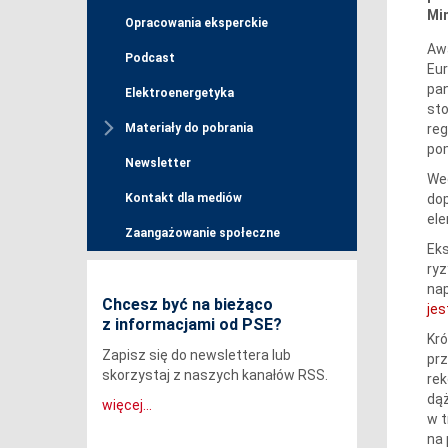
Min
Opracowania eksperckie
Awa
Podcast
Eur
pan
Elektroenergetyka
sto
reg
Materiały do pobrania
pom
Newsletter
Wed
dop
Kontakt dla mediów
ele
Zaangażowanie społeczne
Eks
ryz
nap
Chcesz być na bieżąco
jes
z informacjami od PSE?
Kró
Zapisz się do newslettera lub
prz
skorzystaj z naszych kanałów RSS.
rek
dąż
więcej...
w t
na 