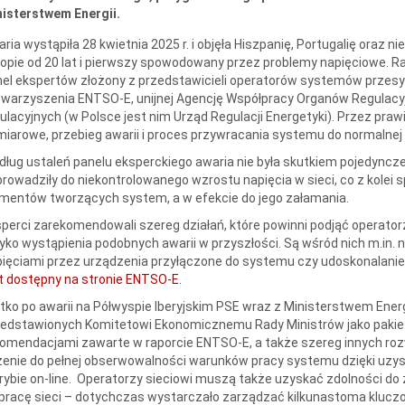
isterstwem Energii.
ria wystąpiła 28 kwietnia 2025 r. i objęła Hiszpanię, Portugalię oraz ni
opie od 20 lat i pierwszy spowodowany przez problemy napięciowe. R
el ekspertów złożony z przedstawicieli operatorów systemów przesył
warzyszenia ENTSO-E, unijnej Agencję Współpracy Organów Regulacy
ulacyjnych (w Polsce jest nim Urząd Regulacji Energetyki). Przez pra
iarowe, przebieg awarii i proces przywracania systemu do normalnej 
ług ustaleń panelu eksperckiego awaria nie była skutkiem pojedynczeg
rowadziły do niekontrolowanego wzrostu napięcia w sieci, co z kole
mentów tworzących system, a w efekcie do jego załamania.
perci zarekomendowali szereg działań, które powinni podjąć operatorz
yko wystąpienia podobnych awarii w przyszłości. Są wśród nich m.i
ięciami przez urządzenia przyłączone do systemu czy udoskonalani
t dostępny na stronie ENTSO-E
.
tko po awarii na Półwyspie Iberyjskim PSE wraz z Ministerstwem Ener
edstawionych Komitetowi Ekonomicznemu Rady Ministrów jako pakiet
omendacjami zawarte w raporcie ENTSO-E, a także szereg innych roz
enie do pełnej obserwowalności warunków pracy systemu dzięki uzy
rybie on-line. Operatorzy sieciowi muszą także uzyskać zdolności 
pracę sieci – dotychczas wystarczało zarządzać kilkunastoma klucz