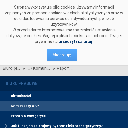
Przejdź do komentarzy
Strona wykorzystuje pliki cookies. Używamy informacji
zapisanych za pomocą cookies w celach statystycznych oraz w
celu dostosowania serwisu do indywidualnych potrzeb
użytkowników.
W przeglądarce internetowej można zmienić ustawienia
dotyczące cookies. Więcej o plikach cookies i o ochronie Twojej
prywatności
przeczytasz tutaj
.
Akceptuję
Biuro prasowe
Komunikaty OSP
Raport o wpływie uregulowań prawnych na warunki eksploatacji i rozwoju infrastruktury technicznej liniowej sektora paliwowo - energetycznego decydującej o bezpieczeństwie energetycznym kraju
>
>
BIURO PRASOWE
Aktualności
Komunikaty OSP
Prosto o energetyce
Jak funkcjonuje Krajowy System Elektroenergetyczny?