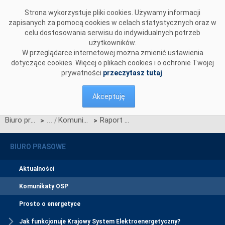
Przejdź do komentarzy
Strona wykorzystuje pliki cookies. Używamy informacji
zapisanych za pomocą cookies w celach statystycznych oraz w
celu dostosowania serwisu do indywidualnych potrzeb
użytkowników.
W przeglądarce internetowej można zmienić ustawienia
dotyczące cookies. Więcej o plikach cookies i o ochronie Twojej
prywatności
przeczytasz tutaj
.
Akceptuję
Biuro prasowe
Komunikaty OSP
Raport z funkcjonowania Rynku Bilansującego od 1 stycznia do 31 grudnia 2004 r.
>
>
BIURO PRASOWE
Aktualności
Komunikaty OSP
Prosto o energetyce
Jak funkcjonuje Krajowy System Elektroenergetyczny?