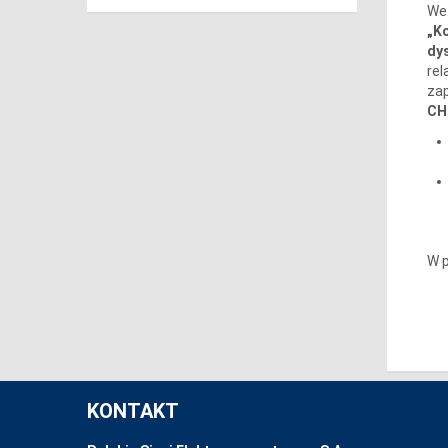
We 
„Ko
dy
re
za
CH
W p
KONTAKT