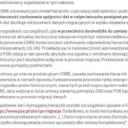
edstawiamy wyjaśnienia w tym zakresie.
SIRE stosowany jest model hierarchii, czyli relacji nadrzędności i 
nieczność zachowania
spójności dat w całym łańcuchu powiązań 
h dat skutkuje odrzuceniem danych migracyjnych w wyniku działania wa
przypadkach szczególnych, gdy
w przeszłości dochodziło do zmiany
a inna niż aktualna, historyczna relacja nie może być odzwierciedlan
kcjonowania CSIRE konieczne jest zachowanie odpowiedniej hierarc
ofesjonalnych, US, UK). Przekłada się to na konieczność wprowadzeni
z POB relacji w taki sposób, aby była ona zgodna z terminami obowi
hniczny i jest niezbędne wyłącznie w procesie migracji. Przekazanie d
owne pomiędzy podmiotami.
elowo, po starcie produkcyjnym CSIRE, zasada zachowania hierarchii
ewniona w ramach sposobu funkcjonowania procesów rynku energii r
rzypadku umów historycznych, zawartych przed rozpoczęciem realiza
RE, daty wejścia w życie umowy zawartej pomiędzy OSD oraz POB bę
ekazane w procesie migracji danych.
adnienie dat i wymaganej hierarchii zostało szczegółowo opisane w FA
ps://www.pse.pl/oire/qa-migracja
. Dodatkowo, w treści komunikatu w
zucenia przekazanych danych: „(..) Data rozpoczęcia umowy Dystrybuc
czątku obowiązywania umowy sprzedaży albo umowy kompleksowej”.