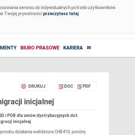
tosowania serwisu do indywidualnych potrzeb użytkowników.
nie Twojej prywatności
przeczytasz tutaj
.
MENTY
BIURO PRASOWE
KARIERA
✉
DRUKUJ
DOC
PDF
racji inicjalnej
SD i POB dla umów dystrybucyjnych dot.
racji inicjalnej
osobu działania walidatora CHB410, poniżej