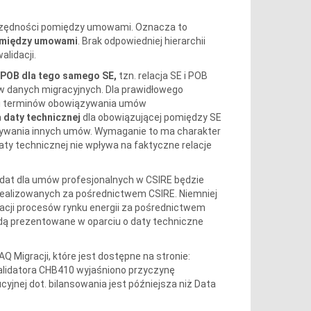
podrzędności pomiędzy umowami. Oznacza to
pomiędzy umowami
. Brak odpowiedniej hierarchii
lidacji.
 POB dla tego samego SE,
tzn. relacja SE i POB
a w danych migracyjnych. Dla prawidłowego
hii terminów obowiązywania umów
a
daty technicznej
dla obowiązującej pomiędzy SE
ązywania innych umów. Wymaganie to ma charakter
aty technicznej nie wpływa na faktyczne relacje
 dat dla umów profesjonalnych w CSIRE będzie
ealizowanych za pośrednictwem CSIRE. Niemniej
cji procesów rynku energii za pośrednictwem
dą prezentowane w oparciu o daty techniczne
Q Migracji, które jest dostępne na stronie:
alidatora CHB410 wyjaśniono przyczynę
yjnej dot. bilansowania jest późniejsza niż Data