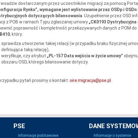
wsadzie dostarczanym przez uczestników migracji za pomocą Portalu
nfiguracja Rynku”,
wymagane jest wylistowanie przez OSDp i OSDn 
strybucyjnych dotyczących bilansowania
. Uzupełnienie przez OSD in
lacji z POB w ramach Typu zgłaszanej umowy
„CK0193 Dystrybucyjna 
pewnić poprawność i kompletność przekazywanych danych z POM do 
B410
, który:
sprawdza utworzenie takiej relacji (w przypadku braku fizycznej u
definiująca taką relację),
weryfikuje, czy atrybut
„PL-157 Data wejścia w życie umowy”
obejmu
obszaru OSD, którego bilansowanie dotyczy.
rzypadku pytań prosimy o kontakt:
oire.migracja@pse.pl
.
PSE
DANE SYSTEMO
Informacje podstawowe
Informacje o systemie