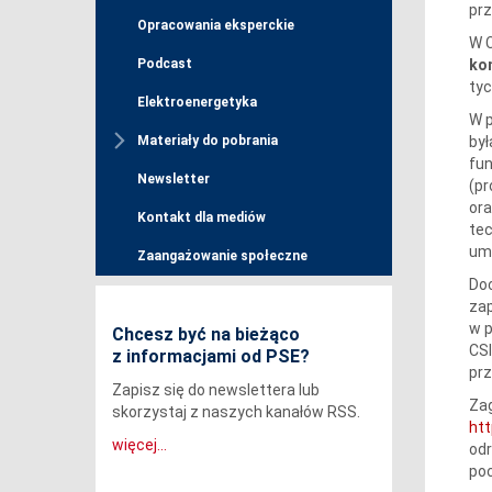
prz
Opracowania eksperckie
W C
ko
Podcast
tyc
Elektroenergetyka
W 
był
Materiały do pobrania
fun
Newsletter
(pr
ora
Kontakt dla mediów
tec
um
Zaangażowanie społeczne
Doc
zap
w p
Chcesz być na bieżąco
CSI
z informacjami od PSE?
prz
Zapisz się do newslettera lub
Zag
skorzystaj z naszych kanałów RSS.
htt
więcej...
odr
po