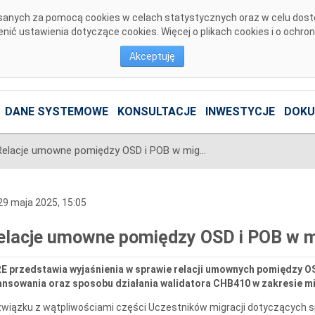
pisanych za pomocą cookies w celach statystycznych oraz w celu dos
ić ustawienia dotyczące cookies. Więcej o plikach cookies i o ochro
Akceptuję
DANE SYSTEMOWE
KONSULTACJE
INWESTYCJE
DOKU
Relacje umowne pomiędzy OSD i POB w migracji inicjalnej
9 maja 2025, 15:05
elacje umowne pomiędzy OSD i POB w mig
RE przedstawia wyjaśnienia w sprawie relacji umownych pomiędzy O
ansowania oraz sposobu działania walidatora CHB410 w zakresie mig
wiązku z wątpliwościami części Uczestników migracji dotyczących sp