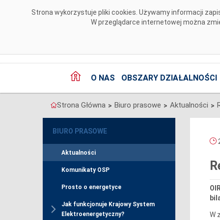
Przejdź do komentarzy
Strona wykorzystuje pliki cookies. Używamy informacji za
W przeglądarce internetowej można zmien
O NAS
OBSZARY DZIAŁALNOŚCI
Strona Główna
Biuro prasowe
Aktualności
>
>
>
BIURO PRASOWE
2
Aktualności
R
Komunikaty OSP
Prosto o energetyce
OI
bil
Jak funkcjonuje Krajowy System
W z
Elektroenergetyczny?