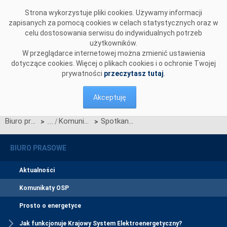
Przejdź do komentarzy
Strona wykorzystuje pliki cookies. Używamy informacji
zapisanych za pomocą cookies w celach statystycznych oraz w
celu dostosowania serwisu do indywidualnych potrzeb
użytkowników.
W przeglądarce internetowej można zmienić ustawienia
dotyczące cookies. Więcej o plikach cookies i o ochronie Twojej
prywatności
przeczytasz tutaj
.
Akceptuję
Biuro prasowe
Komunikaty OSP
Spotkanie dotyczące rekompensaty finansowej z tytułu redysponowania nierynkowego instalacji PV
>
>
BIURO PRASOWE
Aktualności
Komunikaty OSP
Prosto o energetyce
Jak funkcjonuje Krajowy System Elektroenergetyczny?