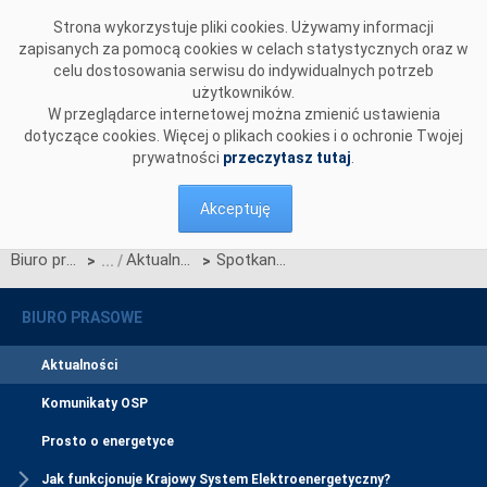
Przejdź do komentarzy
Strona wykorzystuje pliki cookies. Używamy informacji
zapisanych za pomocą cookies w celach statystycznych oraz w
celu dostosowania serwisu do indywidualnych potrzeb
użytkowników.
W przeglądarce internetowej można zmienić ustawienia
dotyczące cookies. Więcej o plikach cookies i o ochronie Twojej
prywatności
przeczytasz tutaj
.
Akceptuję
Biuro prasowe
Aktualności
Spotkanie informacyjne dla podmiotów dołączających do CSIRE od 1 marca 2026 r.
>
>
BIURO PRASOWE
Aktualności
Komunikaty OSP
Prosto o energetyce
Jak funkcjonuje Krajowy System Elektroenergetyczny?