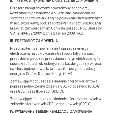
II. TRYB POSTĘPOWANIA O UDZIELENIE ZAMÓWIENIA
Przetarg nieograniczony prowadzony zgodnie z „
Regulaminem postępowania o udzielenie zamówienia na
sprzedaż energii elektrycznej na pokrywanie strat powstałych
w sieci przesyłowej podczas przesyłania energii elektrycznej
tą siecią”
, zatwierdzonym Uchwałą Zarządu PSE Operator
S.A. nr 404/39/2009 z dnia 21 maja 2009 roku.
III. PRZEDMIOT ZAMÓWIENIA
Przedmiotem Zamówienia jest sprzedaż energii
elektrycznej na pokrywanie strat powstałych w sieci
przesyłowej podczas przesyłania energii elektrycznej tą
siecią w ilościach określonych dla każdej godziny okresu,
na który będzie zawarta Umowa (Umowy) sprzedaży
energii, w Grafiku Dostaw Energii (GDE).
Zamawiający dopuszcza składanie oferty wariantowej
poprzez jednoczesne złożenie GDE - globalnego (GDE-G)
oraz GDE - cząstkowego (GDE-C).
Zamawiający dopuszcza składanie ofert częściowych w
zakresie oferowanych GDE - cząstkowych (GDE-C).
IV. WYMAGANY TERMIN REALIZACJI ZAMÓWIENIA