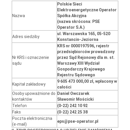
Polskie Sieci
Elektroenergetyczne Operator
Nazwa
Spółka Akcyjna
(nazwa skrócona: PSE
Operator S.A.)
ul. Warszawska 165, 05-520
Adres siedziby
Konstancin-Jeziorna
KRS nr 0000197596, rejestr
przedsiębiorców prowadzony
Nr KRS i oznaczenie
przez
Sąd Rejonowy dla m. st.
sądu
Warszawy XIII Wydział
Gospodarczy Krajowego
Rejestru Sądowego
9 605 473 000,00 zł, wpłacony w
Kapitał zakładowy
całości
Osoby upoważnione do
Daniel Owczarek
kontaktów
Sławomir Mościcki
Telefon
(0-22) 242 10 92
Faks
(0-22) 242 25 38
Poczta elektroniczna
eps@pse-operator.pl
(e-mail)