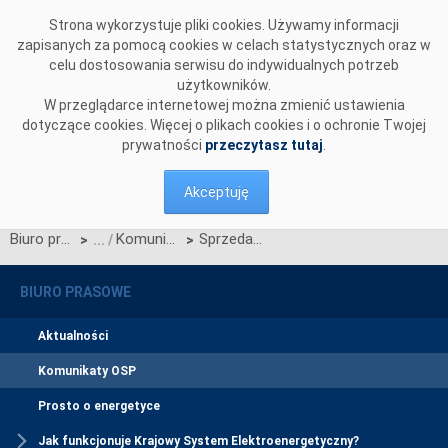
Przejdź do komentarzy
Strona wykorzystuje pliki cookies. Używamy informacji
zapisanych za pomocą cookies w celach statystycznych oraz w
celu dostosowania serwisu do indywidualnych potrzeb
użytkowników.
W przeglądarce internetowej można zmienić ustawienia
dotyczące cookies. Więcej o plikach cookies i o ochronie Twojej
prywatności
przeczytasz tutaj
.
Akceptuję
Biuro prasowe
Komunikaty OSP
Sprzedaż energii elektrycznej na pokrywanie strat przesyłowych
>
>
BIURO PRASOWE
Aktualności
Komunikaty OSP
Prosto o energetyce
Jak funkcjonuje Krajowy System Elektroenergetyczny?