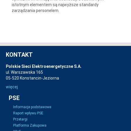
istotnym elementem są najwyższe standardy
zarządzania personelem.
KONTAKT
Polskie Sieci Elektroenergetyczne S.A.
ul. Warszawska 165
05-520 Konstancin-Jeziorna
więcej
PSE
Informacje podstawowe
Raport wpływu PSE
Przetargi
Platforma Zakupowa