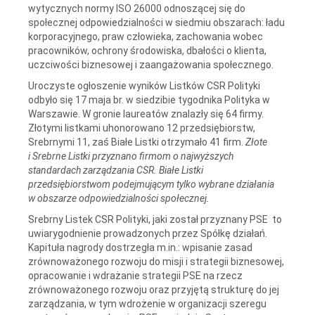
wytycznych normy ISO 26000 odnoszącej się do
społecznej odpowiedzialności w siedmiu obszarach: ładu
korporacyjnego, praw człowieka, zachowania wobec
pracowników, ochrony środowiska, dbałości o klienta,
uczciwości biznesowej i zaangażowania społecznego.
Uroczyste ogłoszenie wyników Listków CSR Polityki
odbyło się 17 maja br. w siedzibie tygodnika Polityka w
Warszawie. W gronie laureatów znalazły się 64 firmy.
Złotymi listkami uhonorowano 12 przedsiębiorstw,
Srebrnymi 11, zaś Białe Listki otrzymało 41 firm.
Złote
i Srebrne Listki przyznano firmom o najwyższych
standardach zarządzania CSR. Białe Listki
przedsiębiorstwom podejmującym tylko wybrane działania
w obszarze odpowiedzialności społecznej.
Srebrny Listek CSR Polityki, jaki został przyznany PSE to
uwiarygodnienie prowadzonych przez Spółkę działań.
Kapituła nagrody dostrzegła m.in.: wpisanie zasad
zrównoważonego rozwoju do misji i strategii biznesowej,
opracowanie i wdrażanie strategii PSE na rzecz
zrównoważonego rozwoju oraz przyjętą strukturę do jej
zarządzania, w tym wdrożenie w organizacji szeregu