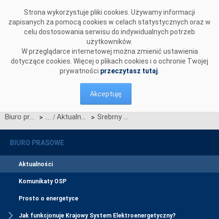
Przejdź do komentarzy
Strona wykorzystuje pliki cookies. Używamy informacji
zapisanych za pomocą cookies w celach statystycznych oraz w
celu dostosowania serwisu do indywidualnych potrzeb
użytkowników.
W przeglądarce internetowej można zmienić ustawienia
dotyczące cookies. Więcej o plikach cookies i o ochronie Twojej
prywatności
przeczytasz tutaj
.
Akceptuję
Biuro prasowe
Aktualności
Srebrny Listek CSR tygodnika Polityka dla PSE
>
>
BIURO PRASOWE
Aktualności
Komunikaty OSP
Prosto o energetyce
Jak funkcjonuje Krajowy System Elektroenergetyczny?