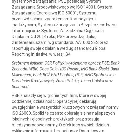
systemów zarządzania. PSE posiadają System
Zarządzania Środowiskowego wg ISO 14001, System
Zarządzania Energią wg ISO 50001, Systemu
przeciwdziałania zagrożeniom korupcyjnym i
nadużyciom, Systemu Zarządzania Bezpieczeństwem
Informacji oraz Systemu Zarządzania Ciągłością
Działania. Od 2014 roku, PSE prowadzą dialog
z interesariuszami wg standardu AA1000 SES oraz
raportują swoje działania według standardu Global
Reporting Initiative, w wersji G4.
Srebrnym listkiem CSR Polityki wyróżniono oprócz PSE: Bank
Zachodni WBK, Coca Cola HBC Polska, ING Bank Śląski, Bank
Millennium, Bank BGŻ BNP Paribas, PGE, ANG Spółdzielnia
Doradców Kredytowych, Volvo Polska, Tesco Polska oraz
Scanmed.
PSE znalazły się w gronie tych firm, które w swojej
codziennej działalności operacyjnej deklarują
uwzględnianie wszystkich kluczowych rozwiązań normy
ISO 26000. Spółki te często opierają się na najlepszych
lokalnych i globalnych praktykach oraz stosują
międzynarodowe normy. O efektach swoich działań
cyklicznie informują interesariuszy. Dodatkowym