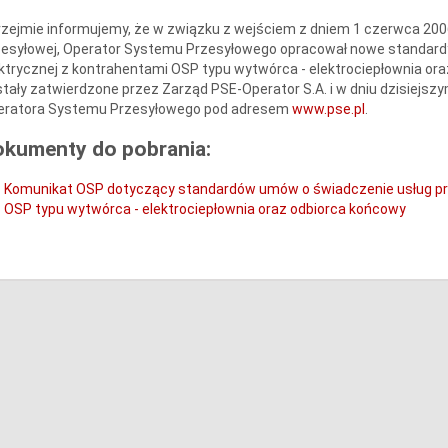
zejmie informujemy, że w związku z wejściem z dniem 1 czerwca 2006 r.
esyłowej, Operator Systemu Przesyłowego opracował nowe standardy
ktrycznej z kontrahentami OSP typu wytwórca - elektrociepłownia 
stały zatwierdzone przez Zarząd
PSE-Operator S.A.
i w dniu dzisiejsz
eratora Systemu Przesyłowego pod adresem
www.pse.pl
.
okumenty do pobrania:
Komunikat OSP dotyczący standardów umów o świadczenie usług prze
OSP typu wytwórca - elektrociepłownia oraz odbiorca końcowy