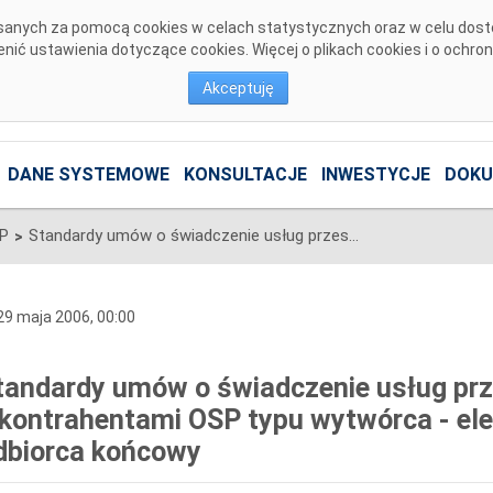
pisanych za pomocą cookies w celach statystycznych oraz w celu dos
ić ustawienia dotyczące cookies. Więcej o plikach cookies i o ochro
Akceptuję
DANE SYSTEMOWE
KONSULTACJE
INWESTYCJE
DOKU
SP
Standardy umów o świadczenie usług przesyłania energii elektrycznej z kontrahentami OSP typu wytwórca - elektrociepłownia oraz odbiorca końcowy
>
9 maja 2006, 00:00
tandardy umów o świadczenie usług prze
 kontrahentami OSP typu wytwórca - ele
dbiorca końcowy