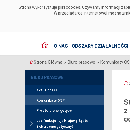
Przejdź do komentarzy
Strona wykorzystuje pliki cookies. Używamy informacji za
W przeglądarce internetowej można zmien
O NAS
OBSZARY DZIAŁALNOŚCI
Strona Główna
Biuro prasowe
Komunikaty O
>
>
BIURO PRASOWE
2
Aktualności
S
Komunikaty OSP
z
Prosto o energetyce
o
Jak funkcjonuje Krajowy System
Elektroenergetyczny?