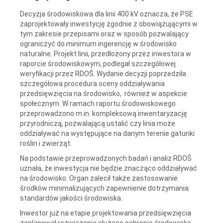
Decyzja środowiskowa dla linii 400 kV oznacza, że PSE
zaprojektowały inwestycję zgodnie z obowiązującymi w
tym zakresie przepisami oraz w sposób pozwalający
ograniczyć do minimum ingerencję w środowisko
naturalne. Projekt linii, przedłożony przez inwestora w
raporcie środowiskowym, podlegał szczegółowej
weryfikacji przez RDOŚ. Wydanie decyzji poprzedziła
szczegółowa procedura oceny oddziaływania
przedsięwzięcia na środowisko, również w aspekcie
społecznym. W ramach raportu środowiskowego
przeprowadzono m.in. kompleksową inwentaryzację
przyrodniczą, pozwalającą ustalić czy linia może
oddziaływać na występujące na danym terenie gatunki
roślin i zwierząt.
Na podstawie przeprowadzonych badań i analiz RDOŚ
uznała, że inwestycja nie będzie znacząco oddziaływać
na środowisko. Organ zalecił także zastosowanie
środków minimalizujących zapewnienie dotrzymania
standardów jakości środowiska.
Inwestor już na etapie projektowania przedsięwzięcia
zaplanował rozwiązania służące ochronie środowiska.