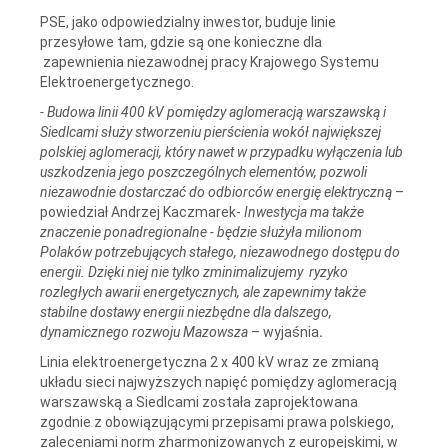
PSE, jako odpowiedzialny inwestor, buduje linie
przesyłowe tam, gdzie są one konieczne dla
zapewnienia niezawodnej pracy Krajowego Systemu
Elektroenergetycznego.
- Budowa linii 400 kV pomiędzy aglomeracją warszawską i
Siedlcami służy stworzeniu pierścienia wokół największej
polskiej aglomeracji, który nawet w przypadku wyłączenia lub
uszkodzenia jego poszczególnych elementów, pozwoli
niezawodnie dostarczać do odbiorców energię elektryczną
–
powiedział Andrzej Kaczmarek-
Inwestycja ma także
znaczenie ponadregionalne - będzie służyła milionom
Polaków potrzebujących stałego, niezawodnego dostępu do
energii. Dzięki niej nie tylko zminimalizujemy
ryzyko
rozległych awarii energetycznych, ale zapewnimy także
stabilne dostawy energii niezbędne dla dalszego,
dynamicznego rozwoju Mazowsza
– wyjaśnia
.
Linia elektroenergetyczna 2 x 400 kV wraz ze zmianą
układu sieci najwyższych napięć pomiędzy aglomeracją
warszawską a Siedlcami została zaprojektowana
zgodnie z obowiązującymi przepisami prawa polskiego,
zaleceniami norm zharmonizowanych z europejskimi, w