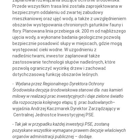
Przede wszystkim trasa linii została zaprojektowana w
bezpiecznym oddaleniu od zwartej zabudowy
mieszkaniowej oraz ujęć wody, a także z uwzględnieniem
obszarów występowania chronionych gatunków fauny i
flory. Planowana linia przebiega ok. 200 m od najbliższego
ujęcia wody, a wykonane badania geologiczne pozwolą
bezpiecznie posadowić słupy w miejscach, gdzie mogą
występować cieki wodne. W uzgodnieniu z
nadleśnictwami, inwestor zaplanował także
zastosowanie technologii słupów nadleśnych, które
pozwolą ograniczyć wycinkę drzew i zachować
dotychczasową funkcję obszarów leśnych.
- Wydana przez Regionalnego Dyrektora Ochrony
Środowiska decyzja środowiskowa stanowi dla nas kamień
milowy w realizacji prac inwestycyjnych i daje zielone światło
dla rozpoczęcia kolejnego etapu, tj.
prac budowlanych
–
wyjaśnia Andrzej Kaczmarek Dyrektor Zarządzający w
Centralnej Jednostce Inwestycyjnej PSE.
- Tak jak w przypadku każdej inwestycji PSE, zostaną
pozyskane wszystkie wymagane prawem decyzje właściwych
organów administracji publicznej –
dodaje.