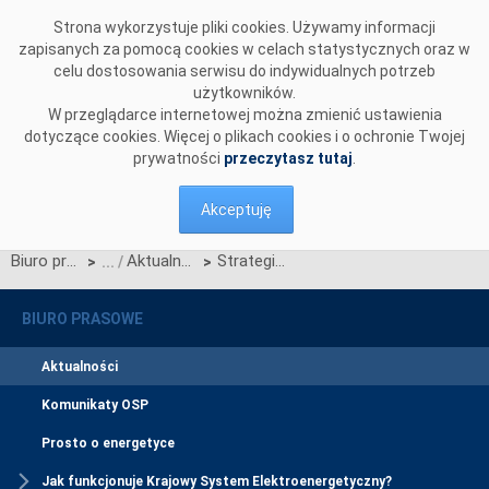
Przejdź do komentarzy
Strona wykorzystuje pliki cookies. Używamy informacji
zapisanych za pomocą cookies w celach statystycznych oraz w
celu dostosowania serwisu do indywidualnych potrzeb
użytkowników.
W przeglądarce internetowej można zmienić ustawienia
dotyczące cookies. Więcej o plikach cookies i o ochronie Twojej
prywatności
przeczytasz tutaj
.
Akceptuję
Biuro prasowe
Aktualności
Strategiczna linia 400 kV na wschodzie Mazowsza z pozytywną decyzją środowiskową
>
>
BIURO PRASOWE
Aktualności
Komunikaty OSP
Prosto o energetyce
Jak funkcjonuje Krajowy System Elektroenergetyczny?