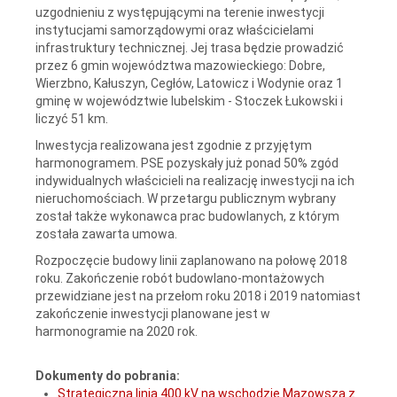
uzgodnieniu z występującymi na terenie inwestycji
instytucjami samorządowymi oraz właścicielami
infrastruktury technicznej. Jej trasa będzie prowadzić
przez 6 gmin województwa mazowieckiego: Dobre,
Wierzbno, Kałuszyn, Cegłów, Latowicz i Wodynie oraz 1
gminę w województwie lubelskim - Stoczek Łukowski i
liczyć 51 km.
Inwestycja realizowana jest zgodnie z przyjętym
harmonogramem. PSE pozyskały już ponad 50% zgód
indywidualnych właścicieli na realizację inwestycji na ich
nieruchomościach. W przetargu publicznym wybrany
został także wykonawca prac budowlanych, z którym
została zawarta umowa.
Rozpoczęcie budowy linii zaplanowano na połowę 2018
roku. Zakończenie robót budowlano-montażowych
przewidziane jest na przełom roku 2018 i 2019 natomiast
zakończenie inwestycji planowane jest w
harmonogramie na 2020 rok.
Dokumenty do pobrania:
Strategiczna linia 400 kV na wschodzie Mazowsza z